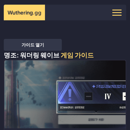
Wuthering
.gg
가이드 열기
명조: 워더링 웨이브
게임 가이드