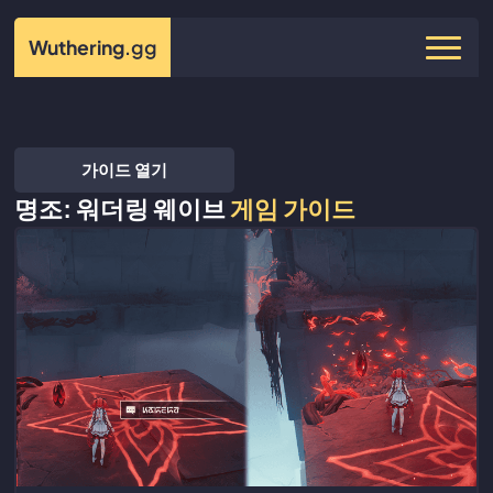
Wuthering
.gg
가이드 열기
명조: 워더링 웨이브
게임 가이드