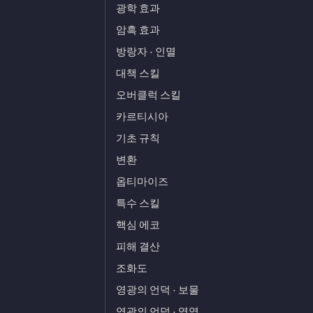
광학 효과
암흑 효과
방랑자 · 인멸
대책 스킬
오버클럭 스킬
카르티시아
기초 규칙
변환
옵티마이즈
특수 스킬
핵심 에코
피해 결산
조화도
영광의 언덕 · 보물
영광의 언덕 · 영역