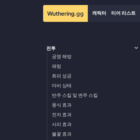
캐릭터
티어 리스트
Wuthering
.gg
전투
공명 해방
패링
회피 성공
마비 상태
반주 스킬 및 변주 스킬
풍식 효과
전자 효과
서리 효과
불꽃 효과