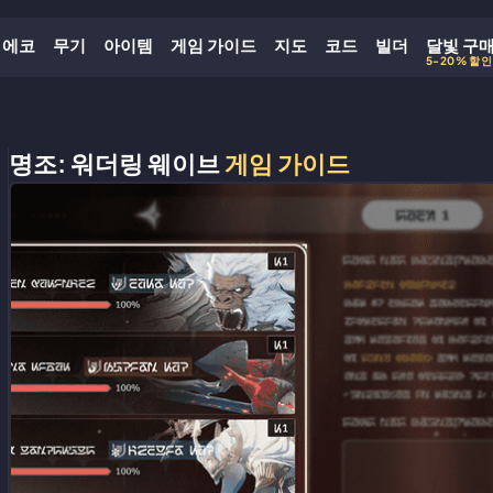
에코
무기
아이템
게임 가이드
지도
코드
빌더
달빛 구
5-20% 할인
명조: 워더링 웨이브
게임 가이드