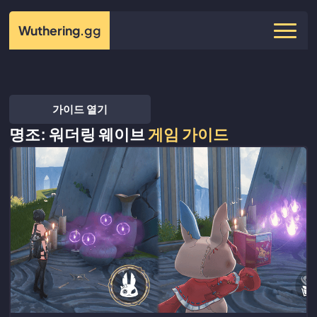
Wuthering
.gg
가이드 열기
명조: 워더링 웨이브
게임 가이드