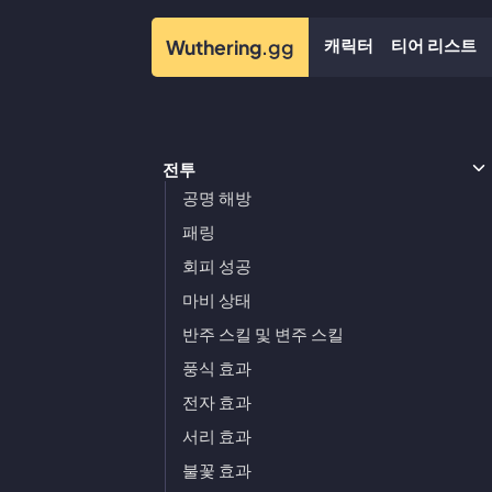
캐릭터
티어 리스트
Wuthering
.gg
전투
공명 해방
패링
회피 성공
마비 상태
반주 스킬 및 변주 스킬
풍식 효과
전자 효과
서리 효과
불꽃 효과