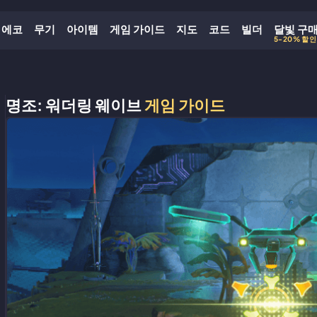
에코
무기
아이템
게임 가이드
지도
코드
빌더
달빛 구
5-20% 할인
명조: 워더링 웨이브
게임 가이드