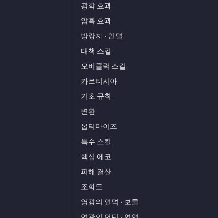
광학 효과
암흑 효과
방랑자 · 인멸
대책 스킬
오버클럭 스킬
카르티시아
기초 규칙
변환
옵티마이즈
특수 스킬
핵심 에코
피해 결산
조화도
영광의 언덕 · 보물
영광의 언덕 · 영역