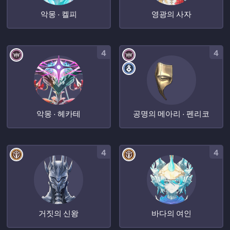
악몽 · 켈피
영광의 사자
4
4
악몽 · 헤카테
공명의 메아리 · 펜리코
4
4
거짓의 신왕
바다의 여인