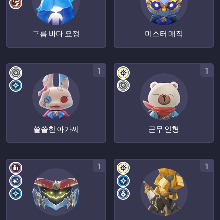
구름 바다 요정
미스터 매직
1
1
쓸쓸한 아가씨
근무 인형
1
1