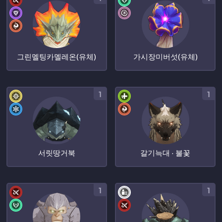
그린멜팅카멜레온(유체)
가시장미버섯(유체)
1
1
서릿땅거북
갈기늑대 · 불꽃
1
1