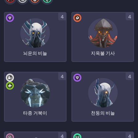
4
4
뇌운의 비늘
지옥불 기사
4
4
타종 거북이
천둥의 비늘
4
4