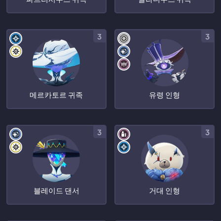
3
3
메르카토르 귀족
유령 인형
3
3
블레이드 댄서
거대 인형