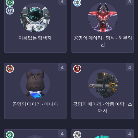
4
4
이름없는 탐색자
공명의 메아리 · 명식 · 허무의
신
4
4
공명의 메아리 · 데니아
공명의 메아리 · 악몽 아담 · 스
매셔
4
4