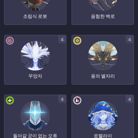
조립식 로봇
음험한 백로
4
4
무망자
용의 별자리
4
4
돌아갈 곳이 없는 오류
로렐라이