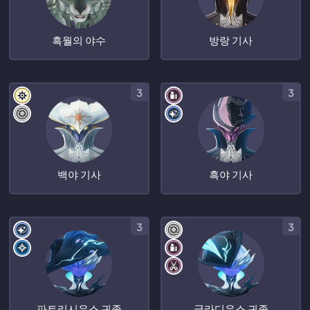
흑월의 야수
방랑 기사
3
3
백야 기사
흑야 기사
3
3
파트리시우스 귀족
글라디우스 귀족