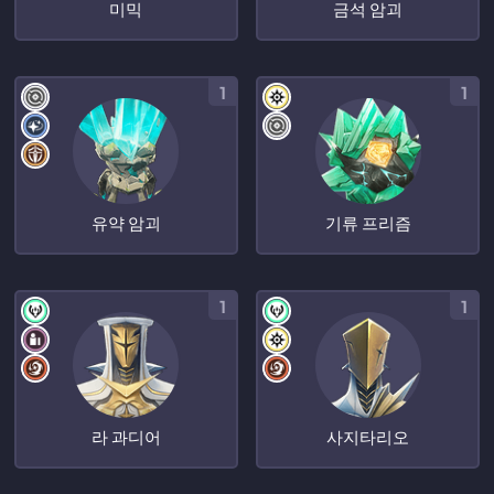
미믹
금석 암괴
1
1
유약 암괴
기류 프리즘
1
1
라 과디어
사지타리오