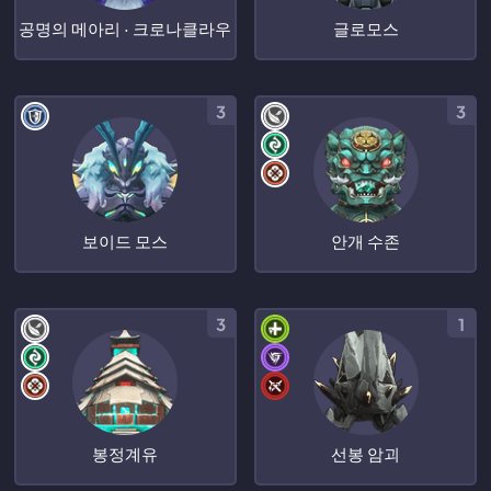
공명의 메아리 · 크로나클라우
글로모스
3
3
보이드 모스
안개 수존
3
1
봉정계유
선봉 암괴