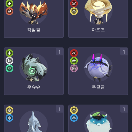
칵찰찰
아즈즈
1
1
후슈슈
우글글
1
1