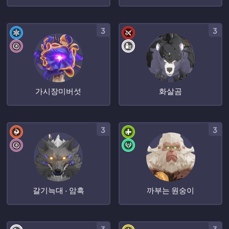
3
3
가시장미버섯
화살곰
3
3
갈기늑대 · 암흑
까부는 원숭이
3
3