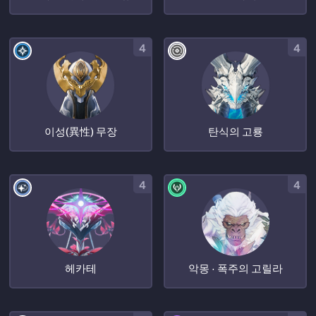
4
4
이성(異性) 무장
탄식의 고룡
4
4
헤카테
악몽 · 폭주의 고릴라