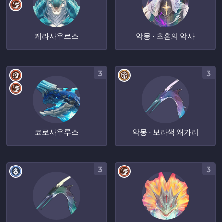
케라사우르스
악몽 · 초혼의 악사
3
3
코로사우루스
악몽 · 보라색 왜가리
3
3