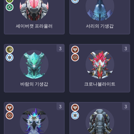
세이버캣 프라울러
서리의 기생갑
3
3
바람의 기생갑
크로나블라이트
3
3