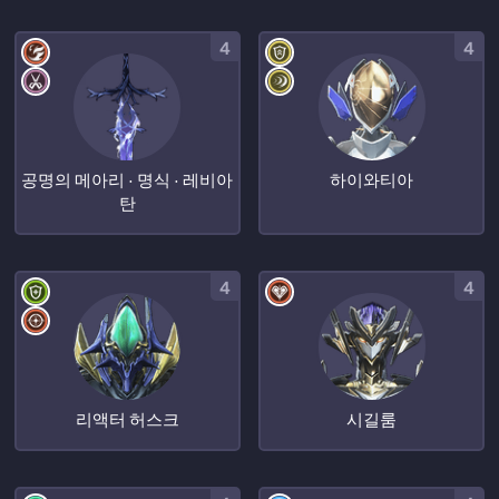
4
4
공명의 메아리 · 명식 · 레비아
하이와티아
탄
4
4
리액터 허스크
시길룸