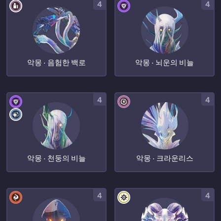
4
4
악몽 · 음험한 백로
악몽 · 뇌운의 비늘
4
4
악몽 · 천둥의 비늘
악몽 · 크라운리스
4
4