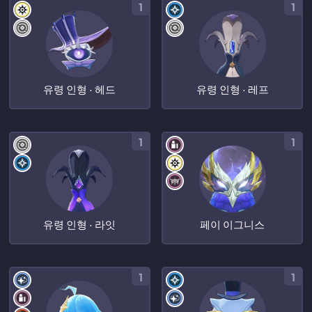
1
1
유령 인형 · 헤드
유령 인형 · 레프
1
1
유령 인형 · 라잇
페이 이그니스
1
1