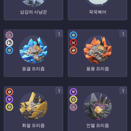
상강의 사냥꾼
꾹꾹복어
1
1
응결 프리즘
용융 프리즘
1
1
회절 프리즘
인멸 프리즘