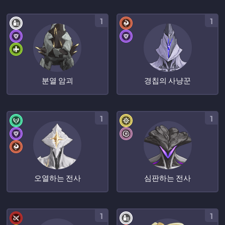
1
1
분열 암괴
경칩의 사냥꾼
1
1
오열하는 전사
심판하는 전사
1
1