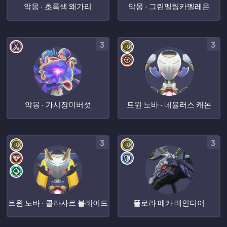
악몽 · 초록색 왜가리
악몽 · 그린멜팅카멜레온
3
3
악몽 · 가시장미버섯
트윈 노바 · 네뷸러스 캐논
3
3
트윈 노바 · 콜라사르 블레이드
플로라 메카 레인디어