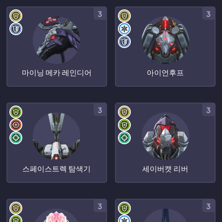
3
3
마이닝 메카 레인디어
아이언후프
3
3
스페이스트렉 탐색기
세이버캣 리버
3
3