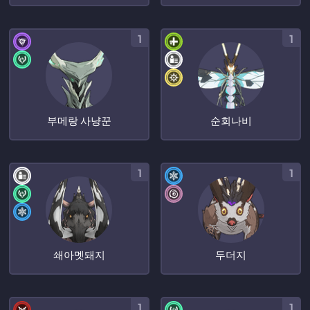
1
1
부메랑 사냥꾼
순회나비
1
1
쇄아멧돼지
두더지
1
1