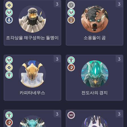
3
3
조각상을 재구성하는 돌멩이
소용돌이 곰
3
3
카피타네우스
전도사의 경지
3
3