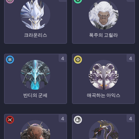
크라운리스
폭주의 고릴라
4
4
반디의 군세
애곡하는 아익스
4
4