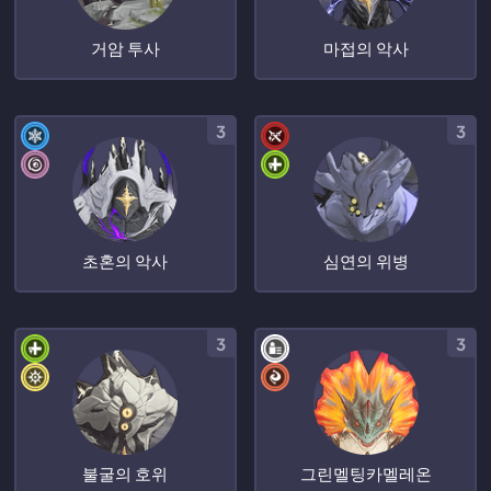
거암 투사
마접의 악사
3
3
초혼의 악사
심연의 위병
3
3
불굴의 호위
그린멜팅카멜레온