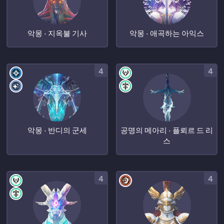
악몽 · 지옥불 기사
악몽 · 애곡하는 아익스
4
4
악몽 · 반디의 군세
공명의 메아리 · 플뢰르 드 리
스
4
4