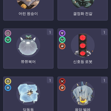
어린 원숭이
결정화 전갈
1
1
쮸쮸복어
신호등 로봇
1
1
딩동동
용암 벌레