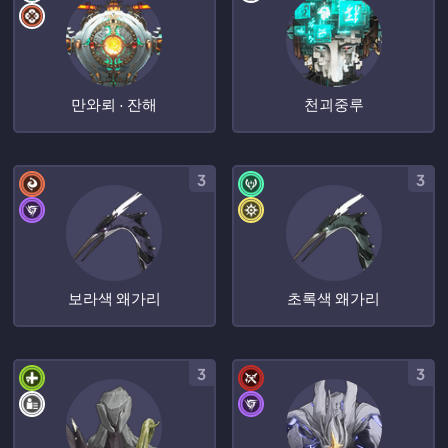
만와뢰 · 잔해
천괴중루
3
3
보라색 왜가리
초록색 왜가리
3
3