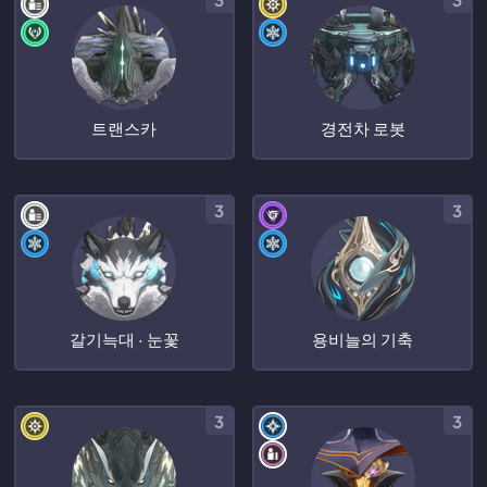
트랜스카
경전차 로봇
3
3
갈기늑대 · 눈꽃
용비늘의 기축
3
3