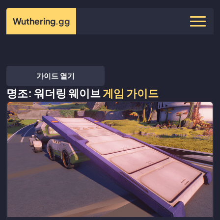
Wuthering
.gg
가이드 열기
명조: 워더링 웨이브
게임 가이드