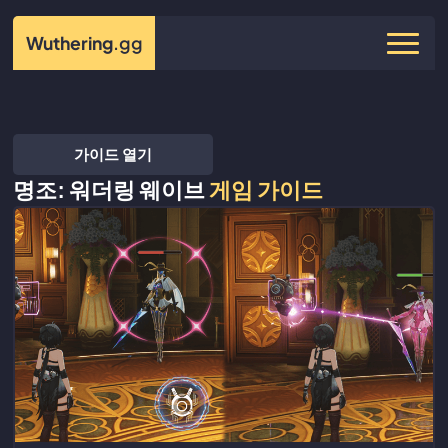
Wuthering
.gg
가이드 열기
명조: 워더링 웨이브
게임 가이드