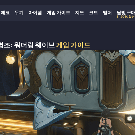
에코
무기
아이템
게임 가이드
지도
코드
빌더
달빛 구
5-20% 할인
명조: 워더링 웨이브
게임 가이드