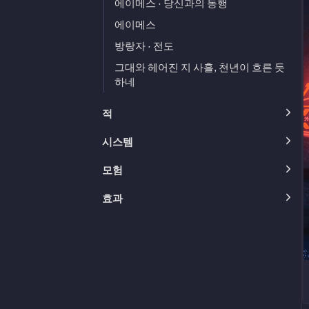
에이메스 · 당신과의 동행
에이메스
방랑자 · 전도
그대와 헤어진 지 사흘, 천년이 흐른 듯
하네
적
시스템
모험
효과