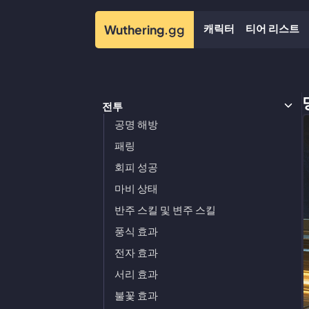
캐릭터
티어 리스트
Wuthering
.gg
전투
공명 해방
패링
회피 성공
마비 상태
반주 스킬 및 변주 스킬
풍식 효과
전자 효과
서리 효과
불꽃 효과