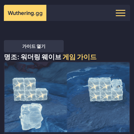
Wuthering
.gg
가이드 열기
명조: 워더링 웨이브
게임 가이드