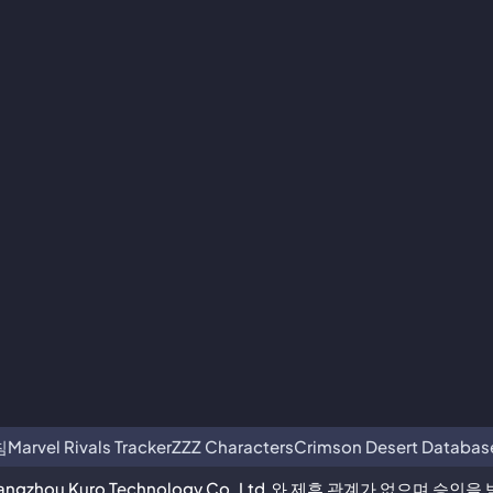
침
Marvel Rivals Tracker
ZZZ Characters
Crimson Desert Databas
ngzhou Kuro Technology Co. Ltd.와 제휴 관계가 없으며 승인