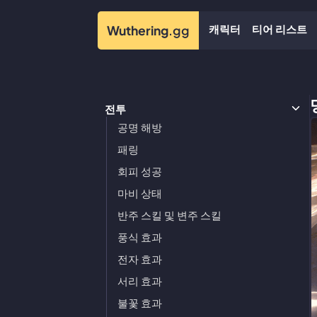
캐릭터
티어 리스트
Wuthering
.gg
전투
공명 해방
패링
회피 성공
마비 상태
반주 스킬 및 변주 스킬
풍식 효과
전자 효과
서리 효과
불꽃 효과