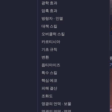
광학 효과
암흑 효과
방랑자 · 인멸
대책 스킬
오버클럭 스킬
카르티시아
기초 규칙
변환
옵티마이즈
특수 스킬
핵심 에코
피해 결산
조화도
영광의 언덕 · 보물
영광의 언덕 · 영역