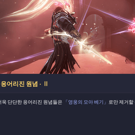
응어리진 원념 · Ⅱ
더욱 단단한 응어리진 원념들은
「영웅의 모아 베기」
로만 제거할