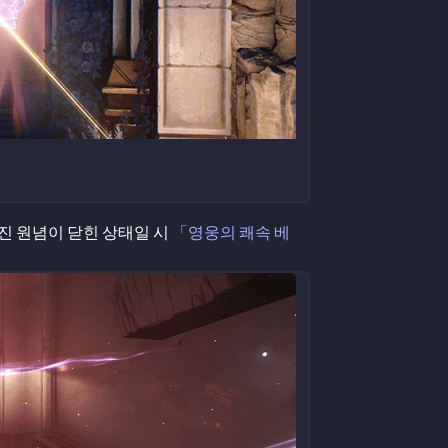
진 원념이 닫힌 상태일 시
「영웅의 쾌속 베