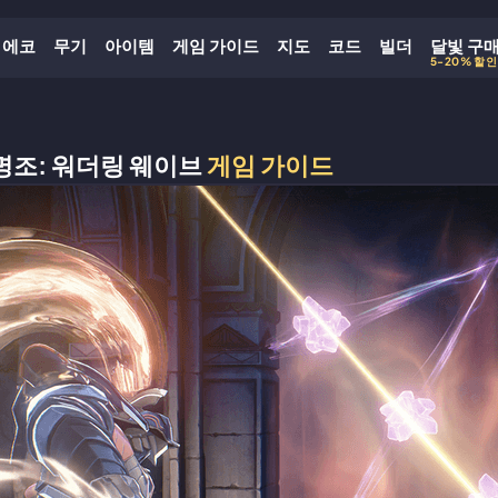
에코
무기
아이템
게임 가이드
지도
코드
빌더
달빛 구
5-20% 할인
명조: 워더링 웨이브
게임 가이드