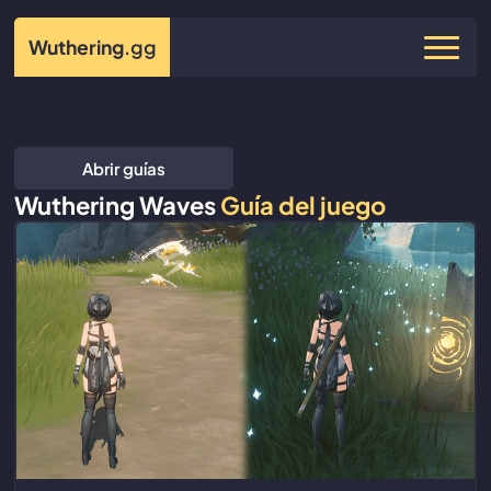
Wuthering
.gg
Abrir guías
Wuthering Waves
Guía del juego