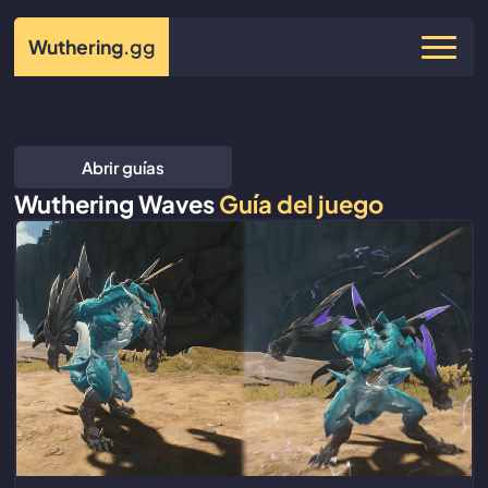
Wuthering
.gg
Abrir guías
Wuthering Waves
Guía del juego