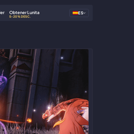
der
Obtener Lunita
ES
5-20% DESC.