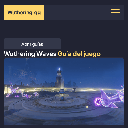
Wuthering
.gg
Abrir guías
Wuthering Waves
Guía del juego