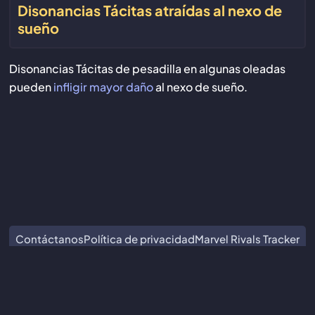
Disonancias Tácitas atraídas al nexo de
sueño
Disonancias Tácitas de pesadilla en algunas oleadas
pueden
infligir mayor daño
al nexo de sueño.
Contáctanos
Política de privacidad
Marvel Rivals Tracker
ZZZ Characters
Crimson Desert Database
Subnautica 2 Database
No estamos asociados ni respaldados por Guangzhou Kuro
Technology Co. Ltd.