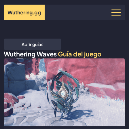
Wuthering
.gg
Abrir guías
Wuthering Waves
Guía del juego