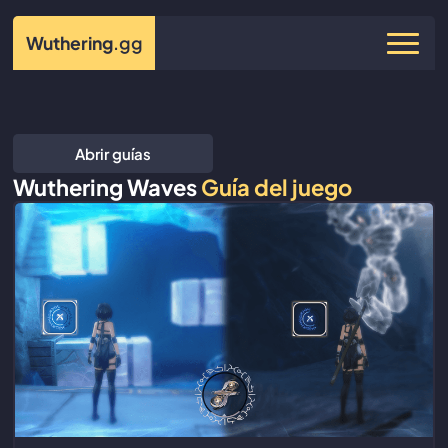
Wuthering
.gg
Abrir guías
Wuthering Waves
Guía del juego