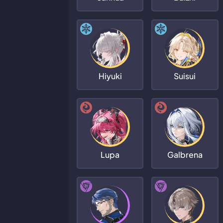
Hiyuki
Suisui
Lupa
Galbrena