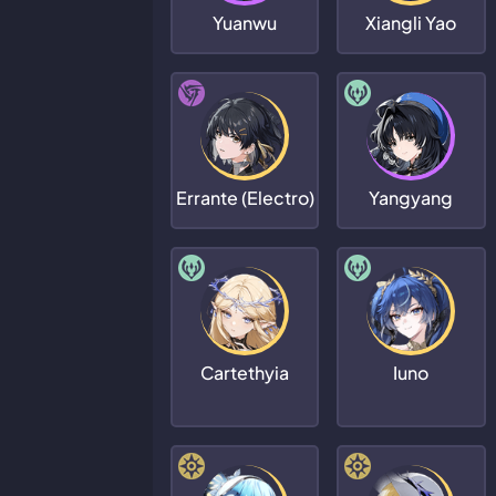
Yuanwu
Xiangli Yao
Errante (Electro)
Yangyang
Cartethyia
Iuno