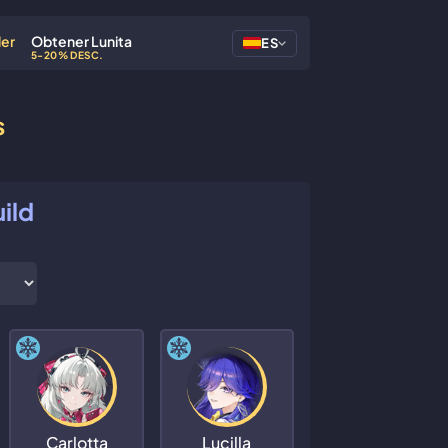
der
Obtener Lunita
ES
5-20% DESC.
s
ild
Carlotta
Lucilla