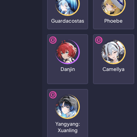
Guardacostas
Phoebe
Danjin
Camellya
Yangyang:
Xuanling