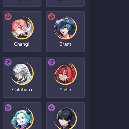
Changli
Brant
Calcharo
Yinlin