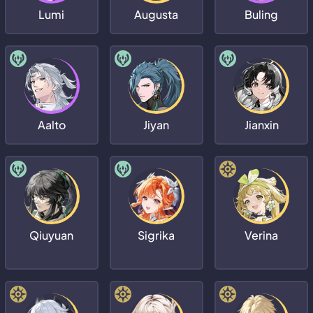
Lumi
Augusta
Buling
Aalto
Jiyan
Jianxin
Qiuyuan
Sigrika
Verina