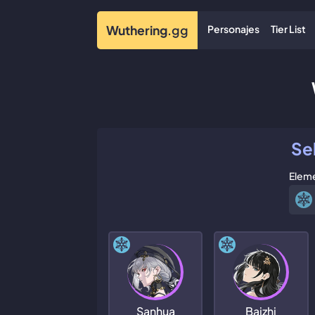
Personajes
Tier List
Wuthering
.gg
Se
Elem
Sanhua
Baizhi