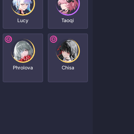
Lucy
Taoqi
Phrolova
Chisa