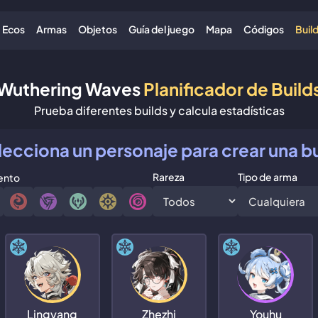
Ecos
Armas
Objetos
Guía del juego
Mapa
Códigos
Buil
Wuthering Waves
Planificador de Build
Prueba diferentes builds y calcula estadísticas
lecciona un personaje para crear una bu
Rareza
Tipo de arma
ento
Lingyang
Zhezhi
Youhu