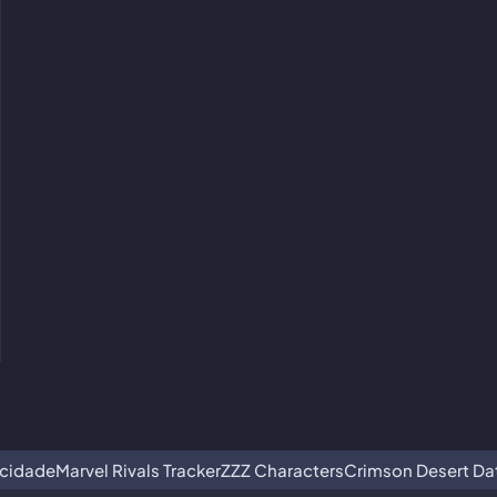
acidade
Marvel Rivals Tracker
ZZZ Characters
Crimson Desert D