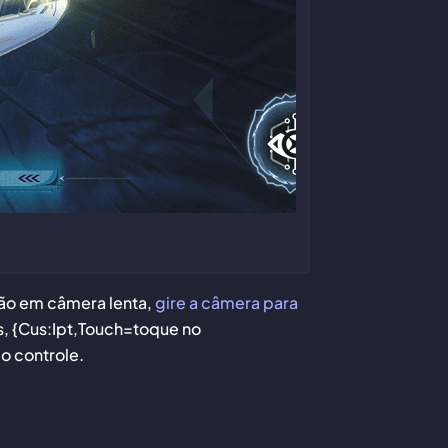
são em câmera lenta,
gire a câmera para
s, {Cus:Ipt,Touch=toque no
o controle.