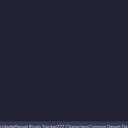
acidade
Marvel Rivals Tracker
ZZZ Characters
Crimson Desert D