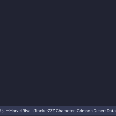
リシー
Marvel Rivals Tracker
ZZZ Characters
Crimson Desert Dat