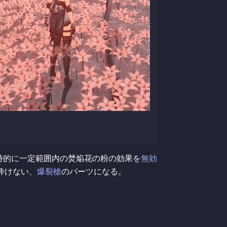
時的に一定範囲内の焚焔花の粉の効果を
無効
砕けない、
爆裂槍
のパーツになる。