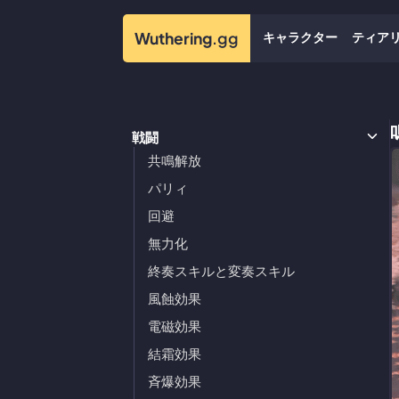
キャラクター
ティア
Wuthering
.gg
戦闘
共鳴解放
パリィ
回避
無力化
終奏スキルと変奏スキル
風蝕効果
電磁効果
結霜効果
斉爆効果