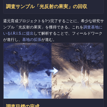
調査サンプル「光反射の果実」の回収
還元育成プロジェクトを1つ完了するごとに、希少な研究サ
ンプル「光反射の果実」を獲得できる。これを
調査基地に
いるI.R.I.S.に提出
して解析することで、フィールドワーク
が進行し、
基地の拡張
が進む。
調査目標の完成