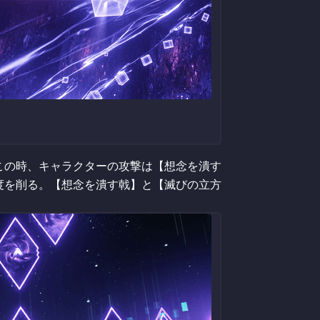
この時、キャラクターの攻撃は【想念を潰す
度を削る。【想念を潰す戟】と【滅びの立方