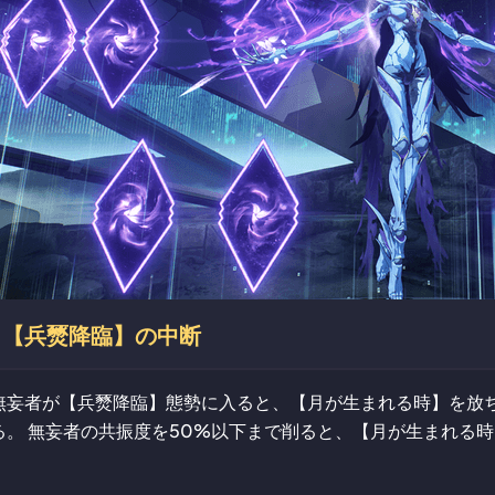
【兵燹降臨】の中断
無妄者が【兵燹降臨】態勢に入ると、【月が生まれる時】を放
る。 無妄者の共振度を50%以下まで削ると、【月が生まれる