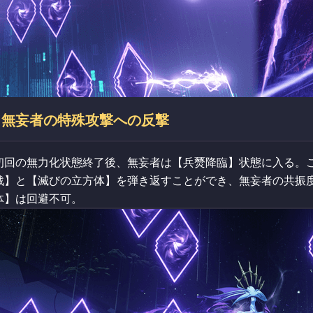
無妄者の特殊攻撃への反撃
初回の無力化状態終了後、無妄者は【兵燹降臨】状態に入る。
戟】と【滅びの立方体】を弾き返すことができ、無妄者の共振
体】は回避不可。