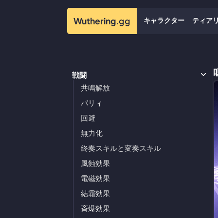
キャラクター
ティア
Wuthering
.gg
戦闘
共鳴解放
パリィ
回避
無力化
終奏スキルと変奏スキル
風蝕効果
電磁効果
結霜効果
斉爆効果