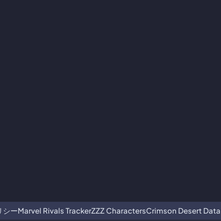
リシー
Marvel Rivals Tracker
ZZZ Characters
Crimson Desert Dat