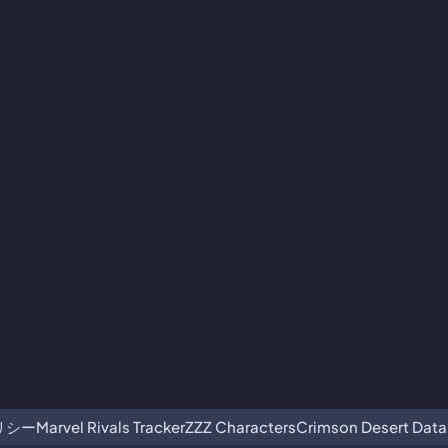
リシー
Marvel Rivals Tracker
ZZZ Characters
Crimson Desert Dat