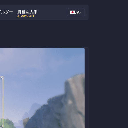
ビルダー
月相を入手
JA
5-20% OFF