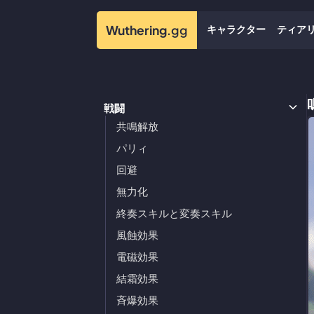
キャラクター
ティア
Wuthering
.gg
戦闘
共鳴解放
パリィ
回避
無力化
終奏スキルと変奏スキル
風蝕効果
電磁効果
結霜効果
斉爆効果