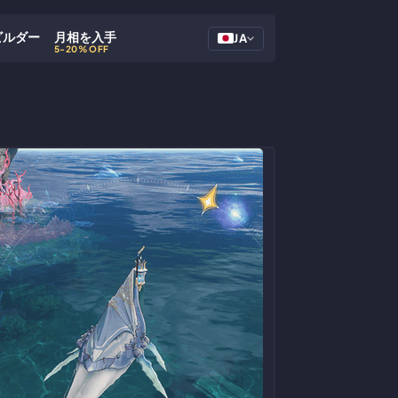
ビルダー
月相を入手
JA
5-20% OFF