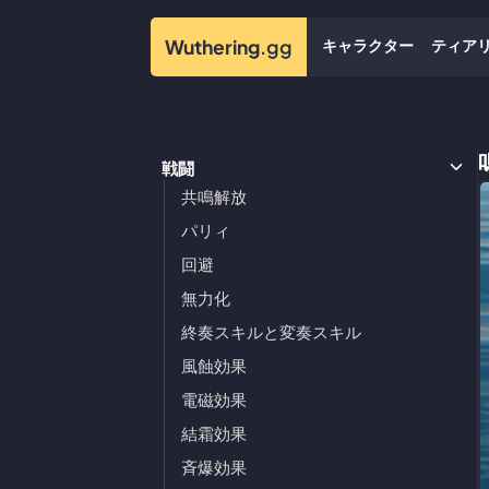
キャラクター
ティア
Wuthering
.gg
戦闘
共鳴解放
パリィ
回避
無力化
終奏スキルと変奏スキル
風蝕効果
電磁効果
結霜効果
斉爆効果