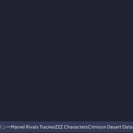
リシー
Marvel Rivals Tracker
ZZZ Characters
Crimson Desert Dat