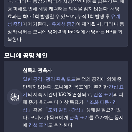
다. · 파티 내 등장 캐릭터가 치명적인 피해를 입은 경우, 해
당 피해로 인해 해당 캐릭터는 의식을 잃지 않는다. 해당
효과는 최대 1회 발생할 수 있으며, 누적 1회 발생 후
유계
성 증명
이 제거된다. ·
유계성 증명
이 제거될 시, 파티 내 등
장 캐릭터는 모니에 방어력의 150%에 해당하는 HP를 회
복한다
모니에 공명 체인
침묵의 관측자
일반 공격 · 광역 관측 모드
는 적의 공격에 의해 중
단되지 않는다. 모니에가 목표에게 추가한
간섭 표
기
의 지속 시간이 150% 연장되고,
간섭 표기
의 피
해 증가 효과는 더 이상 목표가
「조화 파동 · 간
섭」
혹은
「조화 밀집 · 간섭」
상태일 필요가 없
다. 모니에가 목표에게
관측 표기
를 추가하는 동시
에
간섭 표기
도 추가한다