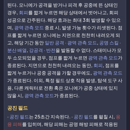
된다. 모니에가 공격을 받거나 피격 후 공중에 뜬 상태인
경우,
회피
를 짧게 누르면 해당 상태에서 벗어나고, 회피
성공으로 간주된다. 해당 효과는 최대 3회 발생할 수 있으
며,
광역 관측 모드
종료 시, 발생 가능 횟수가 리셋된다. 점
프를 짧게 누르면 모니에는 지면으로 천천히 내려오게 되
고, 해당 기간 동안
일반 공격 · 광역 관측 모드
,
공명 스킬 ·
분산 배열
,
강공격 · 반전
을 발동할 수 없다. 스태미나가 모
두 소모되었을 경우, 점프를 짧게 누르면
광역 관측 모드
가
종료된다. 지면으로 천천히 내려오는 동안,
회피
, 점프를
짧게 누르거나 공중 공격을 가할 경우에도,
광역 관측 모드
가 종료된다. 이외, 특정 필드 상호 작용 발생, 탐색 도구 사
용, 다른 캐릭터로 전환 혹은 모니에가 공중 상태에 있지
않을 시,
광역 관측 모드
가 종료된다.
공진 필드
·
공진 필드
는 25초간 지속된다. ·
공진 필드
를 펼칠 시,
용
융 피해
를 입히며, 해당 피해는 공명 해방 피해로 적용된