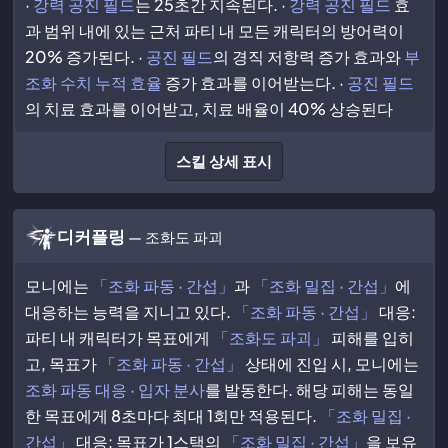
·
강력 공진 필드
는 25초간 지속된다. ·
강력 공진 필드
효
과 범위 내에 있는 근처 파티 내 모든 캐릭터의 방어력이
20% 증가된다. ·
공진 필드
의 경직 저항력 증가 효과와
부
조화 수치 누적 효율
증가 효과를 이어받는다. ·
공진 필드
의 치료 효과를 이어받고, 치료 배율이 40% 상승된다
스킬 상세 표시
디커플링
— 조화도 파괴
모니에는
「조화 파동 · 간섭」
과
「조화 밀집 · 간섭」
에
대응하는 능력을 지니고 있다.
「조화 파동 · 간섭」
대응:
파티 내 캐릭터가 목표에게
「조화도 파괴」
피해를 입히
고, 목표가
「조화 파동 · 간섭」
상태에 진입 시, 모니에는
조화 파동 대응 · 입자 분사
를 발동한다. 해당 피해는 동일
한 목표에게 8초마다 최대 1회만 적용된다.
「조화 밀집 ·
간섭」
대응: 목표가 1스택의
「조화 밀집 · 간섭」
을 보유