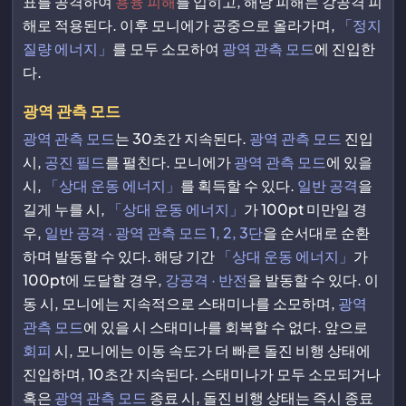
표를 공격하여
용융 피해
를 입히고, 해당 피해는 강공격 피
해로 적용된다. 이후 모니에가 공중으로 올라가며,
「정지
질량 에너지」
를 모두 소모하여
광역 관측 모드
에 진입한
다.
광역 관측 모드
광역 관측 모드
는 30초간 지속된다.
광역 관측 모드
진입
시,
공진 필드
를 펼친다. 모니에가
광역 관측 모드
에 있을
시,
「상대 운동 에너지」
를 획득할 수 있다.
일반 공격
을
길게 누를 시,
「상대 운동 에너지」
가 100pt 미만일 경
우,
일반 공격 · 광역 관측 모드 1, 2, 3단
을 순서대로 순환
하며 발동할 수 있다. 해당 기간
「상대 운동 에너지」
가
100pt에 도달할 경우,
강공격 · 반전
을 발동할 수 있다. 이
동 시, 모니에는 지속적으로 스태미나를 소모하며,
광역
관측 모드
에 있을 시 스태미나를 회복할 수 없다. 앞으로
회피
시, 모니에는 이동 속도가 더 빠른 돌진 비행 상태에
진입하며, 10초간 지속된다. 스태미나가 모두 소모되거나
혹은
광역 관측 모드
종료 시, 돌진 비행 상태는 즉시 종료