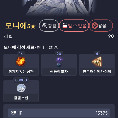
모니에
5★
장검
알 수 없음
용융
레벨
90
모니에 각성 재료
- 최대 레벨: 90
16
20
4
꺼지지 않는 심판
쌍둥이 포자
전주파수 메카 성핵
80000
클램 코인
HP
15375