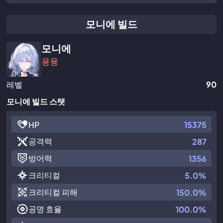
모니에 빌드
모니에
용융
레벨
90
모니에 빌드 스탯
HP
15375
공격력
287
방어력
1356
크리티컬
5.0%
크리티컬 피해
150.0%
공명 효율
100.0%