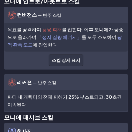
모니에 인트로/아웃트로 스킬
컨버전스
— 변주 스킬
목표를 공격하여
용융 피해
를 입힌다. 이후 모니에가 공중
으로 올라가며
「정지 질량 에너지」
를 모두 소모하여
광
역 관측 모드
에 진입한다
스킬 상세 표시
리커젼
— 반주 스킬
파티 내 캐릭터의 전체 피해가 25% 부스트되고, 30초간
지속된다
모니에 패시브 스킬
청사진