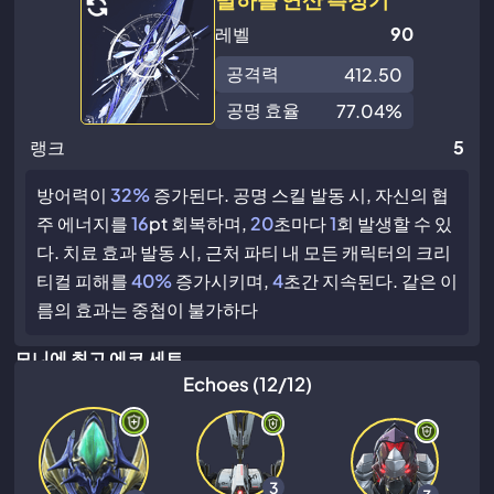
레벨
90
공격력
412.50
공명 효율
77.04%
랭크
5
방어력이
32%
증가된다. 공명 스킬 발동 시, 자신의 협
주 에너지를
16
pt 회복하며,
20
초마다
1
회 발생할 수 있
다. 치료 효과 발동 시, 근처 파티 내 모든 캐릭터의 크리
티컬 피해를
40%
증가시키며,
4
초간 지속된다. 같은 이
름의 효과는 중첩이 불가하다
모니에 최고 에코 세트
Echoes (12/12)
3