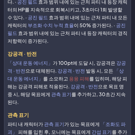
다. ·
공진 필드
효과 범위 내에 있는 근처 파티 내 등장 캐릭
터의 HP를 지속적으로 회복시키고, 3초마다 1회 발생할
수 있다. ·
공진 필드
효과 범위 내에 있는 근처 파티 내 모든
캐릭터의
부조화 수치 누적 효율
이 50% 증가된다. ·
공진
필드
효과 범위 내에 있는 근처 파티 내 등장 캐릭터의 경직
저항력이 증가된다.
강공격 · 반전
「상대 운동 에너지」
가 100pt에 도달 시, 강공격은
강공
격 · 반전
으로 대체된다.
강공격 · 반전
발동 시, 모든
「상
대 운동 에너지」
를 소모하고
용융 피해
를 입히며, 해당 피
해는 강공격 피해로 적용된다.
강공격 · 반전
으로 목표 명
중 시, 해당 목표에게
관측 표기
를 추가하고, 30초간 지속
된다.
관측 표기
파티 내 캐릭터가
관측 표기
가 있는 목표에게
「조화도 파
괴」
피해를 입힌 후, 모니에는 목표에게
간섭 표기
를 추가