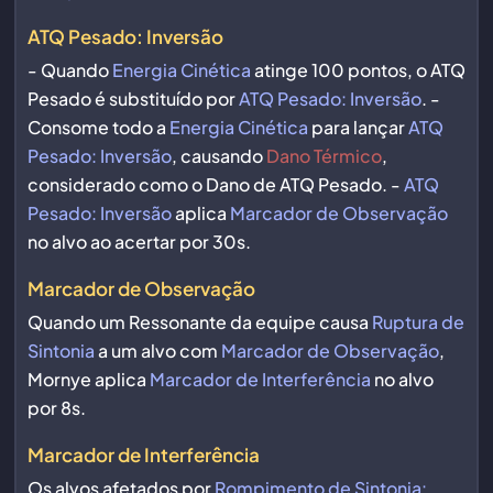
ATQ Pesado: Inversão
- Quando
Energia Cinética
atinge 100 pontos, o ATQ
Pesado é substituído por
ATQ Pesado: Inversão
. -
Consome todo a
Energia Cinética
para lançar
ATQ
Pesado: Inversão
, causando
Dano Térmico
,
considerado como o Dano de ATQ Pesado. -
ATQ
Pesado: Inversão
aplica
Marcador de Observação
no alvo ao acertar por 30s.
Marcador de Observação
Quando um Ressonante da equipe causa
Ruptura de
Sintonia
a um alvo com
Marcador de Observação
,
Mornye aplica
Marcador de Interferência
no alvo
por 8s.
Marcador de Interferência
Os alvos afetados por
Rompimento de Sintonia: