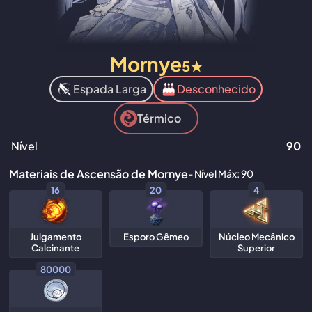
Mornye
5★
Espada Larga
Desconhecido
Térmico
Nível
90
Materiais de Ascensão de Mornye
- Nível Máx: 90
16
20
4
Julgamento
Esporo Gêmeo
Núcleo Mecânico
Calcinante
Superior
80000