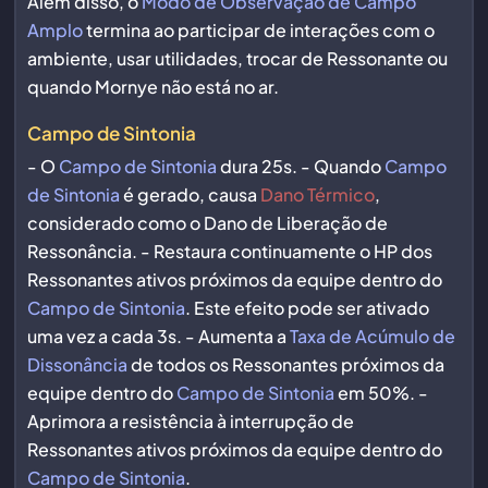
Além disso, o
Modo de Observação de Campo
Amplo
termina ao participar de interações com o
ambiente, usar utilidades, trocar de Ressonante ou
quando Mornye não está no ar.
Campo de Sintonia
- O
Campo de Sintonia
dura 25s. - Quando
Campo
de Sintonia
é gerado, causa
Dano Térmico
,
considerado como o Dano de Liberação de
Ressonância. - Restaura continuamente o HP dos
Ressonantes ativos próximos da equipe dentro do
Campo de Sintonia
. Este efeito pode ser ativado
uma vez a cada 3s. - Aumenta a
Taxa de Acúmulo de
Dissonância
de todos os Ressonantes próximos da
equipe dentro do
Campo de Sintonia
em 50%. -
Aprimora a resistência à interrupção de
Ressonantes ativos próximos da equipe dentro do
Campo de Sintonia
.