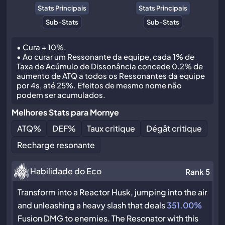
Stats Principais
Stats Principais
Sub-Stats
Sub-Stats
• Cura + 10%.
• Ao curar um Ressonante da equipe, cada 1% de
Taxa de Acúmulo de Dissonância concede 0.2% de
aumento de ATQ a todos os Ressonantes da equipe
por 4s, até 25%. Efeitos de mesmo nome não
podem ser acumulados.
Melhores Stats para Mornye
ATQ
%
DEF
%
Taux critique
Dégât critique
Recharge resonante
Habilidade do Eco
Rank 5
Transform into a Reactor Husk, jumping into the air
and unleashing a heavy slash that deals
351.00%
Fusion DMG to enemies. The Resonator with this