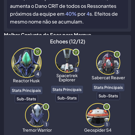
aumenta o Dano CRIT de todos os Ressonantes
próximos da equipe em
40%
por
4
s. Efeitos de
mesmo nome não se acumulam.
Melhor Conjunto de Ecos para Mornye
Echoes (12/12)
3
3
4
Spacetrek
Sabercat Reaver
Explorer
Reactor Husk
Stats Principais
Stats Principais
Stats Principais
Sub-Stats
Sub-Stats
Sub-Stats
1
1
Tremor Warrior
Geospider S4