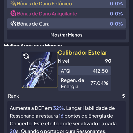
Bônus de Dano Fotônico
0.0%
Bônus de Dano Aniquilante
0.0%
Bônus de Cura
0.0%
Mostrar Menos
Melhor Arma para Mornye
Calibrador Estelar
Nível
90
ATQ
412.50
Regen. de
77.04%
Energia
Rank
5
Aumenta a DEF em
32%
. Lançar Habilidade de
Ressonância restaura
16
pontos de Energia de
Concerto. Este efeito pode ser ativado
1
a cada
20
s. Quando o portador cura Ressonantes,