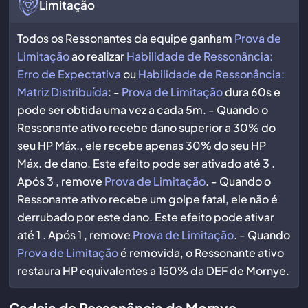
Limitação
Todos os Ressonantes da equipe ganham
Prova de
Limitação
ao realizar
Habilidade de Ressonância:
Erro de Expectativa
ou
Habilidade de Ressonância:
Matriz Distribuída
: -
Prova de Limitação
dura 60s e
pode ser obtida uma vez a cada 5m. - Quando o
Ressonante ativo recebe dano superior a 30% do
seu HP Máx., ele recebe apenas 30% do seu HP
Máx. de dano. Este efeito pode ser ativado até
3 .
Após
3 , remove
Prova de Limitação
. - Quando o
Ressonante ativo recebe um golpe fatal, ele não é
derrubado por este dano. Este efeito pode ativar
até
1 . Após
1 , remove
Prova de Limitação
. - Quando
Prova de Limitação
é removida, o Ressonante ativo
restaura HP equivalentes a 150% da DEF de Mornye.
Cadeia de Ressonância de Mornye