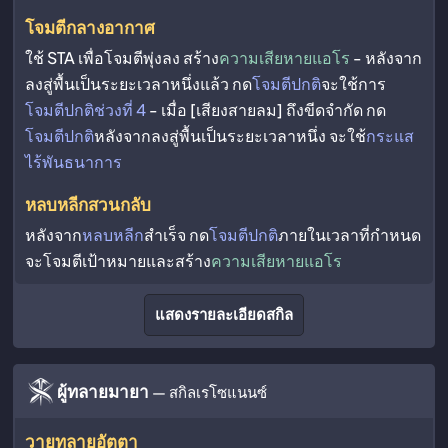
โจมตีกลางอากาศ
ใช้ STA เพื่อโจมตีพุ่งลง สร้าง
ความเสียหายแอโร
- หลังจาก
ลงสู่พื้นเป็นระยะเวลาหนึ่งแล้ว กด
โจมตีปกติ
จะใช้การ
โจมตีปกติช่วงที่ 4
- เมื่อ [เสียงสายลม] ถึงขีดจำกัด กด
โจมตีปกติ
หลังจากลงสู่พื้นเป็นระยะเวลาหนึ่ง จะใช้
กระแส
ไร้พันธนาการ
หลบหลีกสวนกลับ
หลังจาก
หลบหลีก
สำเร็จ กด
โจมตีปกติ
ภายในเวลาที่กำหนด
จะโจมตีเป้าหมายและสร้าง
ความเสียหายแอโร
แสดงรายละเอียดสกิล
ผู้ทลายมายา
— สกิลเรโซแนนซ์
วายุทลายอัตตา