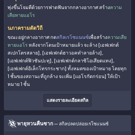
พุ่งขึ้นโจมตีด้วยการฟาดฟันจากกลางอากาศ สร้าง
ความ
เสียหายแอโร
นภาครามตัดวิถี
ขณะอยู่กลางอากาศ กด
สกิลเรโซแนนซ์
เพื่อสร้าง
ความเสีย
หายแอโร
หลังจากโดนเป้าหมายแล้ว จะล้าง [เอฟเฟกต์
สเปกโตรสลาย], [เอฟเฟกต์ฮาวอคทำลายล้าง],
[เอฟเฟกต์ฟิวชันปะทุ], [เอฟเฟกต์กลาซิโอเสียดแทง],
[เอฟเฟกต์อิเล็กโทรกระชาก] ทั้งหมดของเป้าหมาย โดยทุก
1 ชั้นของสถานะที่ถูกล้าง จะเพิ่ม [แอโรกัดกร่อน] ให้เป้า
หมาย 1 ชั้น
แสดงรายละเอียดสกิล
พายุหวนคืนซาก
— สกิลปลดปล่อยเรโซแนนซ์