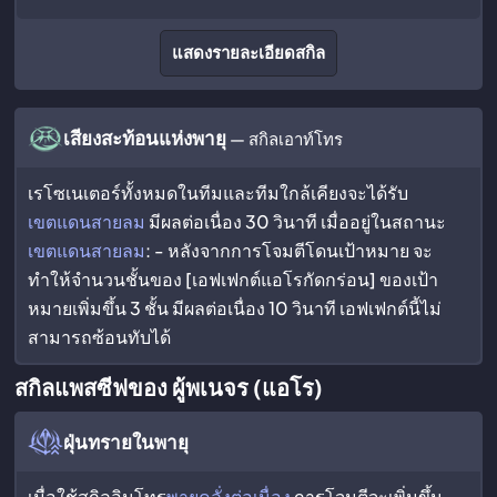
แสดงรายละเอียดสกิล
เสียงสะท้อนแห่งพายุ
— สกิลเอาท์โทร
เรโซเนเตอร์ทั้งหมดในทีมและทีมใกล้เคียงจะได้รับ
เขตแดนสายลม
มีผลต่อเนื่อง 30 วินาที เมื่ออยู่ในสถานะ
เขตแดนสายลม
: - หลังจากการโจมตีโดนเป้าหมาย จะ
ทำให้จำนวนชั้นของ [เอฟเฟกต์แอโรกัดกร่อน] ของเป้า
หมายเพิ่มขึ้น 3 ชั้น มีผลต่อเนื่อง 10 วินาที เอฟเฟกต์นี้ไม่
สามารถซ้อนทับได้
สกิลแพสซีฟของ ผู้พเนจร (แอโร)
ฝุ่นทรายในพายุ
เมื่อใช้สกิลอินโทร
พายุคลั่งต่อเนื่อง
การโจมตีจะเพิ่มขึ้น