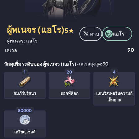
ผู้พเนจร (แอโร)
5★
ดาบ
แอโร
ผู้พเนจร: แอโร
90
เลเวล
วัสดุเพิ่มระดับของ ผู้พเนจร (แอโร)
- เลเวลสูงสุด: 90
1
20
4
คัมภีร์ปริศนา
ดอกพีค็อก
แกนวิสเพอรินความถี่
เต็มย่าน
80000
เหรียญเชลล์