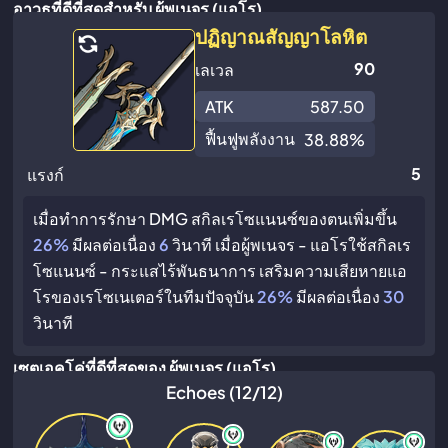
อาวุธที่ดีที่สุดสำหรับ ผู้พเนจร (แอโร)
ปฏิญาณสัญญาโลหิต
90
เลเวล
ATK
587.50
ฟื้นฟูพลังงาน
38.88%
5
แรงก์
เมื่อทำการรักษา DMG สกิลเรโซแนนซ์ของตนเพิ่มขึ้น
26%
มีผลต่อเนื่อง
6
วินาที เมื่อผู้พเนจร - แอโรใช้สกิลเร
โซแนนซ์ - กระแสไร้พันธนาการ เสริมความเสียหายแอ
โรของเรโซเนเตอร์ในทีมปัจจุบัน
26%
มีผลต่อเนื่อง
30
วินาที
เซตเอคโค่ที่ดีที่สุดของ ผู้พเนจร (แอโร)
Echoes (12/12)