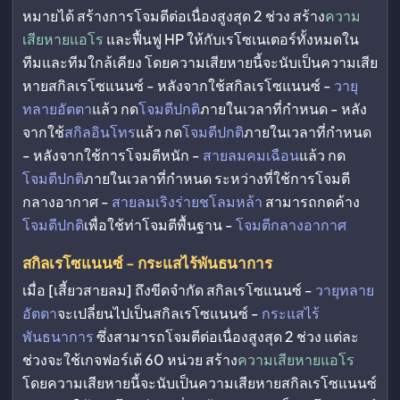
หมายได้ สร้างการโจมตีต่อเนื่องสูงสุด 2 ช่วง สร้าง
ความ
เสียหายแอโร
และฟื้นฟู HP ให้กับเรโซเนเตอร์ทั้งหมดใน
ทีมและทีมใกล้เคียง โดยความเสียหายนี้จะนับเป็นความเสีย
หายสกิลเรโซแนนซ์ - หลังจากใช้สกิลเรโซแนนซ์ -
วายุ
ทลายอัตตา
แล้ว กด
โจมตีปกติ
ภายในเวลาที่กำหนด - หลัง
จากใช้
สกิลอินโทร
แล้ว กด
โจมตีปกติ
ภายในเวลาที่กำหนด
- หลังจากใช้การโจมตีหนัก -
สายลมคมเฉือน
แล้ว กด
โจมตีปกติ
ภายในเวลาที่กำหนด ระหว่างที่ใช้การโจมตี
กลางอากาศ -
สายลมเริงร่ายชโลมหล้า
สามารถกดค้าง
โจมตีปกติ
เพื่อใช้ท่าโจมตีพื้นฐาน -
โจมตีกลางอากาศ
สกิลเรโซแนนซ์ - กระแสไร้พันธนาการ
เมื่อ [เสี้ยวสายลม] ถึงขีดจำกัด สกิลเรโซแนนซ์ -
วายุทลาย
อัตตา
จะเปลี่ยนไปเป็นสกิลเรโซแนนซ์ -
กระแสไร้
พันธนาการ
ซึ่งสามารถโจมตีต่อเนื่องสูงสุด 2 ช่วง แต่ละ
ช่วงจะใช้เกจฟอร์เต้ 60 หน่วย สร้าง
ความเสียหายแอโร
โดยความเสียหายนี้จะนับเป็นความเสียหายสกิลเรโซแนนซ์