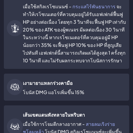
เมื่อใช้สกิลเรโซแนนซ์ -
กระแสไร้พันธนาการ
จะ
ทำให้เรโซเนเตอร์ที่ควบคุมอยู่ได้รับเอฟเฟกต์ฟื้นฟู
HP อย่างต่อเนื่อง โดยทุก 3 วินาทีจะฟื้นฟู HP เท่ากับ
20% ของ ATK ของผู้พเนจร มีผลต่อเนื่อง 30 วินาที
ในระหว่างนี้ หากเรโซเนเตอร์ที่ควบคุมอยู่มี HP
น้อยกว่า 35% จะฟื้นฟู HP 10% ของ HP ที่สูญเสีย
ไปทันที เอฟเฟกต์นี้สามารถเกิดผลได้สูงสุด 1 ครั้งทุก
10 วินาที และไม่รับผลกระทบจากโบนัสการรักษา
เงามายาแหลกร่วงคามือ
โบนัส DMG แอโรเพิ่มขึ้น 15%
เส้นเขตแดนพังทลายในพริบตา
เมื่อใช้การโจมตีกลางอากาศ -
สายลมเริงร่าย
ชโลมหล้า
โบนัส DMG สกิลเรโซแนนซ์จะเพิ่มขึ้น