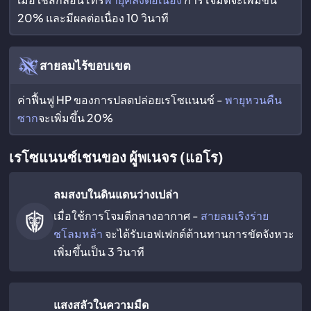
20% และมีผลต่อเนื่อง 10 วินาที
สายลมไร้ขอบเขต
ค่าฟื้นฟู HP ของการปลดปล่อยเรโซแนนซ์ -
พายุหวนคืน
ซาก
จะเพิ่มขึ้น 20%
เรโซแนนซ์เชนของ ผู้พเนจร (แอโร)
ลมสงบในดินแดนว่างเปล่า
เมื่อใช้การโจมตีกลางอากาศ -
สายลมเริงร่าย
ชโลมหล้า
จะได้รับเอฟเฟกต์ต้านทานการขัดจังหวะ
เพิ่มขึ้นเป็น 3 วินาที
แสงสลัวในความมืด