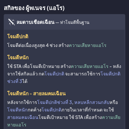
สกิลของ ผู้พเนจร (แอโร)
ลมดาบเชือดเฉือน
— ท่าโจมตีพื้นฐาน
โจมตีปกติ
โจมตีต่อเนื่องสูงสุด 4 ช่วง สร้าง
ความเสียหายแอโร
โจมตีหนัก
ใช้ STA เพื่อโจมตีเป้าหมาย สร้าง
ความเสียหายแอโร
- หลัง
จากใช้สกิลแล้ว กด
โจมตีปกติ
จะสามารถใช้การ
โจมตีปกติ
ช่วงที่ 3
ได้
โจมตีหนัก - สายลมคมเฉือน
หลังจากใช้การ
โจมตีปกติช่วงที่ 3
,
หลบหลีกสวนกลับ
หรือ
โจมตีหนัก
กดค้าง
โจมตีปกติ
ภายในเวลาที่กำหนด จะใช้
สายลมคมเฉือน
โจมตีเป้าหมาย ใช้ STA เพื่อสร้าง
ความเสีย
หายแอโร