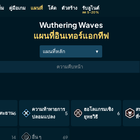
็ม
คู่มือเกม
แผนที่
โค้ด
ตัวสร้าง
รับลูไนต์
ลด 5-20%
Wuthering Waves
แผนที่อินเทอร์แอกทีฟ
แผนที่หลัก
▼
เธทิส
ความคืบหน้า
รินาซิตา
ห้องนิรภัยใต้ดิน
น่านน้ำบีออร์
ความท้าทายการ
ฮอโลแกรมเชิง
ส
อวิโนเลียม
งทะยาน
6
5
6
ปลอมแปลง
ยุทธวิธี
ท
หมู่เกาะริชโชลี
เซปติมอนต์
อื่น ๆ
14
69