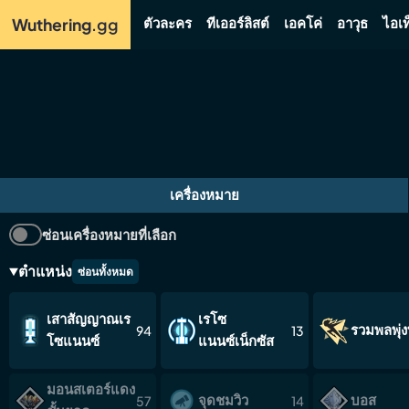
ตัวละคร
ทีเออร์ลิสต์
เอคโค่
อาวุธ
ไอเท
Wuthering
.gg
เครื่องหมาย
ซ่อนเครื่องหมายที่เลือก
ตำแหน่ง
ซ่อนทั้งหมด
เสาสัญญาณเร
เรโซ
รวมพลพุ่
94
13
โซแนนซ์
แนนซ์เน็กซัส
มอนสเตอร์แดง
จุดชมวิว
บอส
57
14