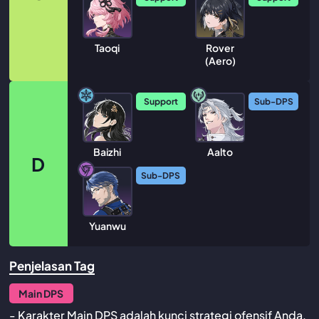
Taoqi
Rover
(Aero)
Support
Sub-DPS
Baizhi
Aalto
D
Sub-DPS
Yuanwu
Penjelasan Tag
Main DPS
- Karakter Main DPS adalah kunci strategi ofensif Anda,