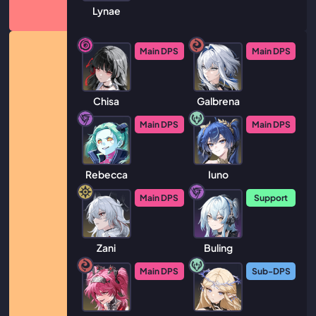
Lynae
Main DPS
Main DPS
Chisa
Galbrena
Main DPS
Main DPS
Rebecca
Iuno
Main DPS
Support
Zani
Buling
Main DPS
Sub-DPS