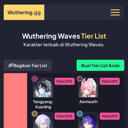
Wuthering
.gg
Wuthering Waves
Tier List
Karakter terbaik di Wuthering Waves.
Bagikan Tier List
Buat Tier List Anda
Main DPS
Main DPS
Yangyang:
Aemeath
Xuanling
Main DPS
Main DPS