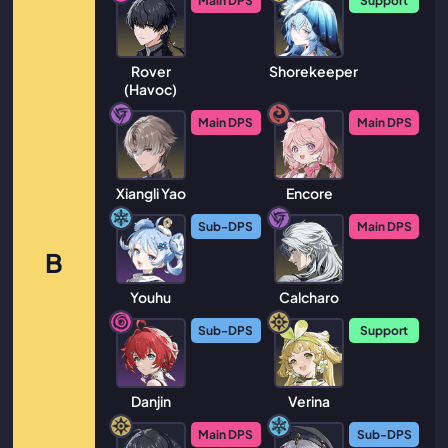
Main DPS
Support
Rover
Shorekeeper
(Havoc)
Main DPS
Main DPS
Xiangli Yao
Encore
Sub-DPS
Main DPS
B
Youhu
Calcharo
Sub-DPS
Support
Danjin
Verina
Main DPS
Sub-DPS