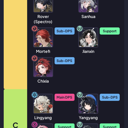
Rover
Sanhua
(Spectro)
Sub-DPS
Support
Mortefi
Jianxin
Sub-DPS
Chixia
Main DPS
Sub-DPS
Lingyang
Yangyang
C
Support
Support