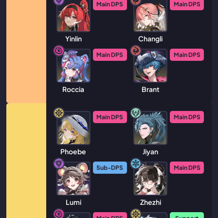
Main DPS
Main DPS
Yinlin
Changli
Main DPS
Main DPS
Roccia
Brant
Main DPS
Main DPS
Phoebe
Jiyan
Sub-DPS
Main DPS
Lumi
Zhezhi