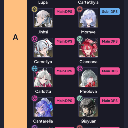
Lupa
Cartethyia
Main DPS
Sub-DPS
Jinhsi
Mornye
A
Main DPS
Main DPS
Camellya
Ciaccona
Main DPS
Main DPS
Carlotta
Phrolova
Main DPS
Main DPS
Cantarella
Qiuyuan