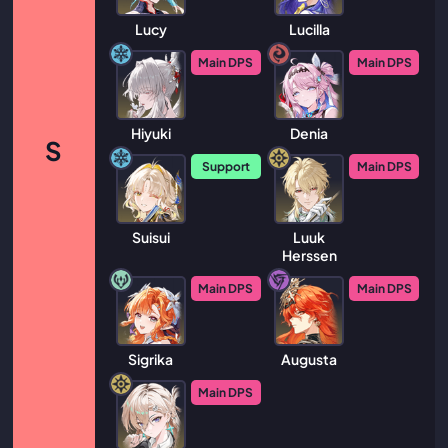
Lucy
Lucilla
Main DPS
Main DPS
Hiyuki
Denia
S
Support
Main DPS
Suisui
Luuk
Herssen
Main DPS
Main DPS
Sigrika
Augusta
Main DPS