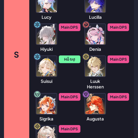
Lucy
Lucilla
Main DPS
Main DPS
Hiyuki
Denia
S
Hỗ trợ
Main DPS
Suisui
Luuk
Herssen
Main DPS
Main DPS
Sigrika
Augusta
Main DPS