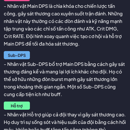
- Nhân vật Main DPS là chìa khóa cho chiến lược tấn
công, gây sát thương cao xuyên suốt trận đánh. Những
nhân vật này thường có các đòn đánh và kỹ năng mạnh
tập trung vào các chỉ số tấn công như ATK, Crit DMG,
Crit RATE. Đội hình xoay quanh việc tạo cơ hội và hỗ trợ
Main DPS để tối đa hóa sát thương.
Sub-DPS
- Nhân vật Sub-DPS bổ trợ Main DPS bằng cách gây sát
thương đáng kể và mang lại lợi ích khác cho đội. Họ có
thể sở hữu những đòn burst mạnh gây sát thương lớn
trong khoảng thời gian ngắn. Một số Sub-DPS cũng
cung cấp tiện ích như buff.
Hỗ trợ
- Nhân vật Hỗ trợ giúp cả đội thay vì gây sát thương cao.
Họ duy trì sự sống sót và hiệu suất của đội bằng cách hồi
máu, khiên hoặc buff tăng tấn công/phòng thủ.