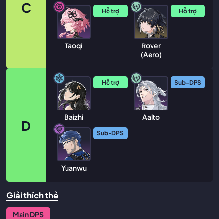
C
Hỗ trợ
Hỗ trợ
Taoqi
Rover
(Aero)
Hỗ trợ
Sub-DPS
Baizhi
Aalto
D
Sub-DPS
Yuanwu
Giải thích thẻ
Main DPS