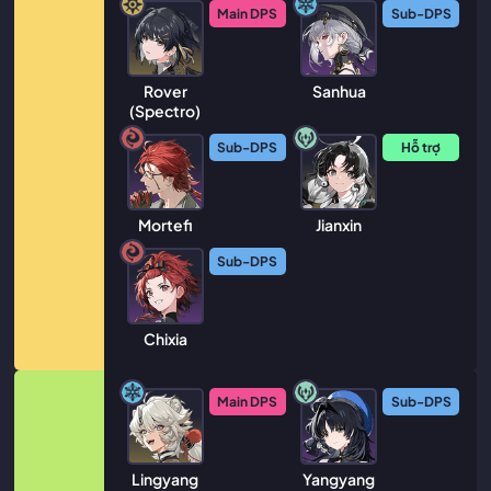
Main DPS
Sub-DPS
Rover
Sanhua
(Spectro)
Sub-DPS
Hỗ trợ
Mortefi
Jianxin
Sub-DPS
Chixia
Main DPS
Sub-DPS
Lingyang
Yangyang