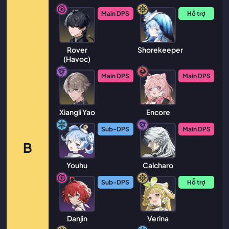
Main DPS
Hỗ trợ
Rover
Shorekeeper
(Havoc)
Main DPS
Main DPS
Xiangli Yao
Encore
Sub-DPS
Main DPS
B
Youhu
Calcharo
Sub-DPS
Hỗ trợ
Danjin
Verina