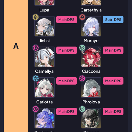
Lupa
Cartethyia
Main DPS
Sub-DPS
Jinhsi
Mornye
A
Main DPS
Main DPS
Camellya
Ciaccona
Main DPS
Main DPS
Carlotta
Phrolova
Main DPS
Main DPS