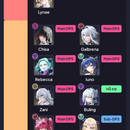
Lynae
Main DPS
Main DPS
Chisa
Galbrena
Main DPS
Main DPS
Rebecca
Iuno
Main DPS
Hỗ trợ
Zani
Buling
Main DPS
Sub-DPS