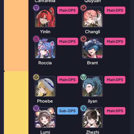
Cantarella
Qiuyuan
Main DPS
Main DPS
Yinlin
Changli
Main DPS
Main DPS
Roccia
Brant
Main DPS
Main DPS
Phoebe
Jiyan
Sub-DPS
Main DPS
Lumi
Zhezhi