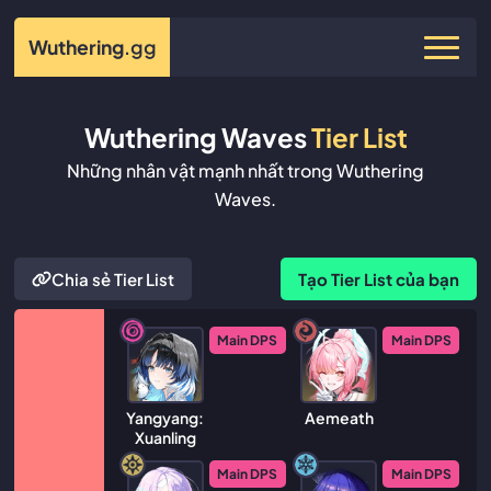
Wuthering
.gg
Wuthering Waves
Tier List
Những nhân vật mạnh nhất trong Wuthering
Waves.
Chia sẻ Tier List
Tạo Tier List của bạn
Main DPS
Main DPS
Yangyang:
Aemeath
Xuanling
Main DPS
Main DPS