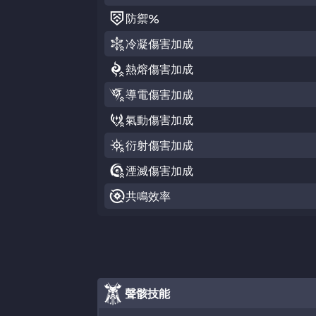
防禦
%
冷凝傷害加成
熱熔傷害加成
導電傷害加成
氣動傷害加成
衍射傷害加成
湮滅傷害加成
共鳴效率
聲骸技能