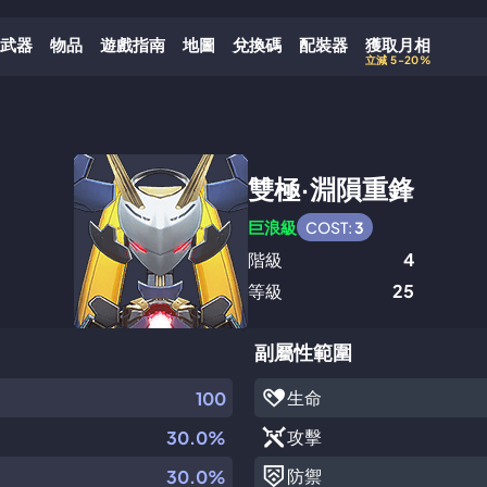
武器
物品
遊戲指南
地圖
兌換碼
配裝器
獲取月相
立減 5-20%
雙極·淵隕重鋒
巨浪級
COST:
3
階級
4
等級
25
副屬性範圍
生命
100
攻擊
30.0%
防禦
30.0%