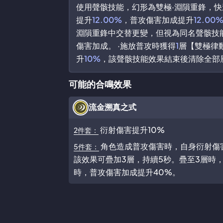
使用聲骸技能，幻形為雙極·淵隕重鋒，快
提升
12.00%
，普攻傷害加成提升
12.00
淵隕重鋒中交替更變，但視為同名聲骸技能
傷害加成。 ·施放普攻時獲得
1
層【雙極律
升
10%
，該聲骸技能效果結束後清除全部層
可能的合鳴效果
流金溯真之式
衍射傷害提升10%
2件套：
角色造成普攻傷害時，自身衍射傷害
5件套：
該效果可疊加3層，持續5秒。疊至3層時
時，普攻傷害加成提升40%。