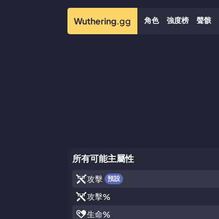
角色
強度榜
聲骸
Wuthering
.gg
所有可能主屬性
攻擊
預設
攻擊
%
生命
%