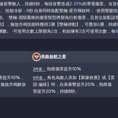
速射擊敵人，持續5秒，每段攻擊造成
2.01%
的導電傷害。 在
%
。 技能冷卻：
8
秒 自身同時裝配雙極·星升輝銃時： ·使用聲骸
。 ·雙極·淵隕重鋒的傷害類型將變為衍射傷害，且首位裝配該
動】，施放共鳴技能時獲得
3
層【雙極律動】，可疊加
6
層，持續
數。 ·可使用次數上限變為
2
次，初始擁有
2
次可使用次數，每
8
長路啟航之星
熱熔傷害提升10%
2件套：
提升10%，
角色為敵人添加【聚爆效應】或【震
5件套：
，施放共鳴解放
諧·偏移】時，自身暴擊提升20%，熱熔傷
害提升20%，持續8秒。