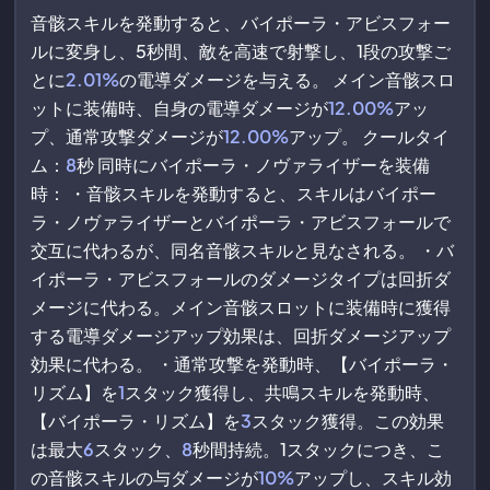
音骸スキルを発動すると、バイポーラ・アビスフォー
ルに変身し、5秒間、敵を高速で射撃し、1段の攻撃ご
とに
2.01%
の電導ダメージを与える。 メイン音骸スロ
ットに装備時、自身の電導ダメージが
12.00%
アッ
プ、通常攻撃ダメージが
12.00%
アップ。 クールタイ
ム：
8
秒 同時にバイポーラ・ノヴァライザーを装備
時： ・音骸スキルを発動すると、スキルはバイポー
ラ・ノヴァライザーとバイポーラ・アビスフォールで
交互に代わるが、同名音骸スキルと見なされる。 ・バ
イポーラ・アビスフォールのダメージタイプは回折ダ
メージに代わる。メイン音骸スロットに装備時に獲得
する電導ダメージアップ効果は、回折ダメージアップ
効果に代わる。 ・通常攻撃を発動時、【バイポーラ・
リズム】を
1
スタック獲得し、共鳴スキルを発動時、
【バイポーラ・リズム】を
3
スタック獲得。この効果
は最大
6
スタック、
8
秒間持続。1スタックにつき、こ
の音骸スキルの与ダメージが
10%
アップし、スキル効