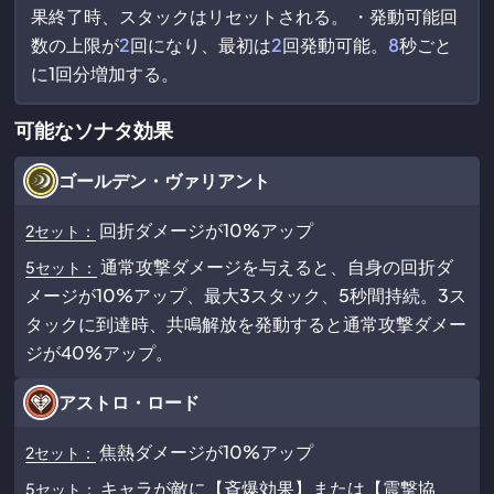
果終了時、スタックはリセットされる。 ・発動可能回
数の上限が
2
回になり、最初は
2
回発動可能。
8
秒ごと
に1回分増加する。
可能なソナタ効果
ゴールデン・ヴァリアント
回折ダメージが10%アップ
2セット：
通常攻撃ダメージを与えると、自身の回折ダ
5セット：
メージが10%アップ、最大3スタック、5秒間持続。3ス
タックに到達時、共鳴解放を発動すると通常攻撃ダメー
ジが40%アップ。
アストロ・ロード
焦熱ダメージが10%アップ
2セット：
キャラが敵に【斉爆効果】または【震撃協
5セット：