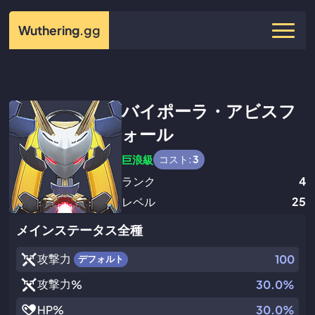
Wuthering
.gg
バイポーラ・アビスフ
ォール
巨浪級
コスト:
3
ランク
4
レベル
25
メインステータス全種
攻撃力
100
デフォルト
攻撃力
%
30.0%
HP
%
30.0%