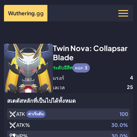
Wuthering
.gg
Twin Nova: Collapsar
Blade
ระดับอีลีท
คอส:
3
4
แรงก์
25
เลเวล
สเตตัสหลักที่เป็นไปได้ทั้งหมด
ATK
100
ค่าเริ่มต้น
ATK
%
30.0%
HP
%
30.0%