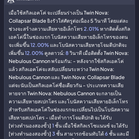
เมื่อใช้สกิลเอคโค่ จะเปลี่ยนร่างเป็น Twin Nova:
Collapsar Blade ยิงรัวใส่ศัตรูต่อเนื่อง 5 วินาที โดยแต่ละ
ช่วงจะสร้างความเสียหายอิเล็กโทร
2.01%
หากติดตั้งสกิล
เอคโค่นี้ในช่องแรก โบนัสความเสียหายอิเล็กโทรของตน
จะเพิ่มขึ้น
12.00%
และโบนัสความเสียหายโจมตีปกติจะ
เพิ่มขึ้น
12.00%
คูลดาวน์:
8
วินาที เมื่อติดตั้ง Twin Nova:
Nebulous Cannon พร้อมกัน: - หลังจากใช้สกิลเอคโค่
แล้ว สกิลเอคโค่จะสลับเปลี่ยนระหว่าง Twin Nova:
Nebulous Cannon และ Twin Nova: Collapsar Blade
แต่จะนับเป็นสกิลเอคโค่ชื่อเดียวกัน - ประเภทความเสีย
หายจาก Twin Nova: Nebulous Cannon จะกลายเป็น
ความเสียหายสเปกโตร และโบนัสความเสียหายอิเล็กโทร
สำหรับสกิลเอคโค่ในช่องแรกจะเปลี่ยนไปเป็นโบนัสความ
เสียหายสเปกโตร - เมื่อทำการโจมตีปกติ จะได้รับ
[ท่วงทำนองสองขั้ว]
1
ชั้น เมื่อใช้สกิลเรโซแนนซ์ จะได้รับ
[ท่วงทำนองสองขั้ว]
3
ชั้น สามารถซ้อนทับได้
6
ชั้น และมี