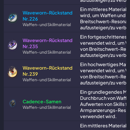
Ein mittleres Material
Waveworn-Rückstand
wird, um Waffen und Sk
Nr.226
Breitschwert-Resonat
Waffen- und Skillmaterial
aufzusteigen/zu verbe
Ein fortgeschrittenes M
Waveworn-Rückstand
verwendet wird, um Wa
Nr.235
von Breitschwert-Res
Waffen- und Skillmaterial
aufzusteigen/zu verbe
Ein hochwertiges Mater
Waveworn-Rückstand
verwendet wird, um Wa
Nr.239
von Breitschwert-Res
Waffen- und Skillmaterial
aufzusteigen/zu verbe
Ein grundlegendes Mat
Durchbruch von Waffe
Cadence-Samen
Aufwerten von Skills fü
Waffen- und Skillmaterial
Armpanzerungs-Reso
verwendet wird.
Ein mittleres Material,