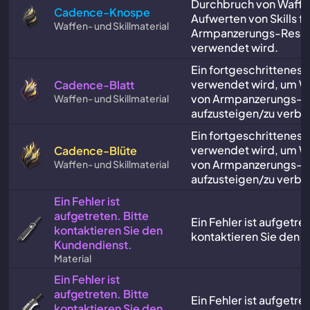
Durchbruch von Waffe
Cadence-Knospe
Aufwerten von Skills fü
Waffen- und Skillmaterial
Armpanzerungs-Reso
verwendet wird.
Ein fortgeschrittenes M
verwendet wird, um Wa
Cadence-Blatt
von Armpanzerungs-R
Waffen- und Skillmaterial
aufzusteigen/zu verbe
Ein fortgeschrittenes M
verwendet wird, um Wa
Cadence-Blüte
von Armpanzerungs-R
Waffen- und Skillmaterial
aufzusteigen/zu verbe
Ein Fehler ist
aufgetreten. Bitte
Ein Fehler ist aufgetret
kontaktieren Sie den
kontaktieren Sie den 
Kundendienst.
Material
Ein Fehler ist
aufgetreten. Bitte
Ein Fehler ist aufgetret
kontaktieren Sie den