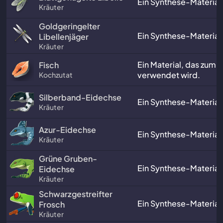
Ein Synthese-Material
Kräuter
Goldgeringelter
Ein Synthese-Material
Libellenjäger
Kräuter
Ein Material, das zum
Fisch
verwendet wird.
Kochzutat
Silberband-Eidechse
Ein Synthese-Material
Kräuter
Azur-Eidechse
Ein Synthese-Material
Kräuter
Grüne Gruben-
Ein Synthese-Material
Eidechse
Kräuter
Schwarzgestreifter
Ein Synthese-Material
Frosch
Kräuter