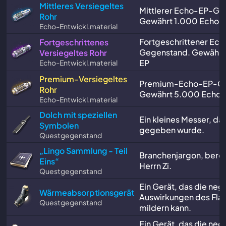
Mittleres Versiegeltes
Mittlerer Echo-EP-Ge
Rohr
Gewährt 1.000 Echo-
Echo-Entwickl.material
Fortgeschrittener Ec
Fortgeschrittenes
Gegenstand. Gewährt
Versiegeltes Rohr
EP
Echo-Entwickl.material
Premium-Versiegeltes
Premium-Echo-EP-Ge
Rohr
Gewährt 5.000 Echo
Echo-Entwickl.material
Dolch mit speziellen
Ein kleines Messer, das
Symbolen
gegeben wurde.
Questgegenstand
„Lingo Sammlung - Teil
Branchenjargon, berei
Eins“
Herrn Zi.
Questgegenstand
Ein Gerät, das die neg
Wärmeabsorptionsgerät
Auswirkungen des F
Questgegenstand
mildern kann.
Ein Gerät, das die neg