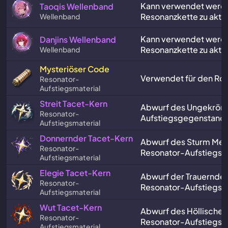
Kann verwendet werde
Taoqis Wellenband
Resonanzkette zu aktiv
Wellenband
Kann verwendet werde
Danjins Wellenband
Resonanzkette zu aktiv
Wellenband
Mysteriöser Code
Verwendet für den Rov
Resonator-
Aufstiegsmaterial
Streit Tacet-Kern
Abwurf des Ungekrönt
Resonator-
Aufstiegsgegenstand.
Aufstiegsmaterial
Donnernder Tacet-Kern
Abwurf des Sturm Mep
Resonator-
Resonator-Aufstiegs
Aufstiegsmaterial
Elegie Tacet-Kern
Abwurf der Trauernden
Resonator-
Resonator-Aufstiegs
Aufstiegsmaterial
Wut Tacet-Kern
Abwurf des Höllischen 
Resonator-
Resonator-Aufstiegs
Aufstiegsmaterial