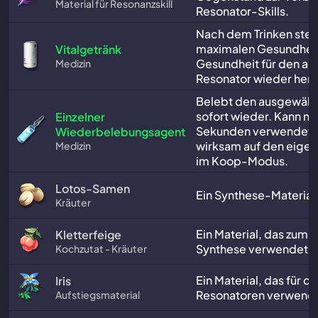
Material für Resonanzskill
Resonator-Skills.
Nach dem Trinken stel
maximalen Gesundheit
Vitalgetränk
Gesundheit für den akt
Medizin
Resonator wieder her.
Belebt den ausgewähl
sofort wieder. Kann nur
Einzelner
Sekunden verwendet 
Wiederbelebungsagent
wirksam auf den eige
Medizin
im Koop-Modus.
Lotos-Samen
Ein Synthese-Material
Kräuter
Ein Material, das zum 
Kletterfeige
Synthese verwendet w
Kochzutat - Kräuter
Ein Material, das für d
Iris
Resonatoren verwende
Aufstiegsmaterial