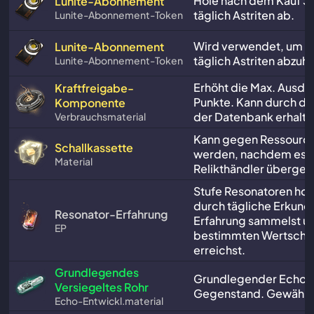
Hole nach dem Kauf 30
Lunite-Abonnement
täglich Astriten ab.
Lunite-Abonnement-Token
Wird verwendet, um 3
Lunite-Abonnement
täglich Astriten abzuho
Lunite-Abonnement-Token
Erhöht die Max. Ausda
Kraftfreigabe-
Punkte. Kann durch da
Komponente
der Datenbank erhalt
Verbrauchsmaterial
Kann gegen Ressource
Schallkassette
werden, nachdem es
Material
Relikthändler überge
Stufe Resonatoren hoc
durch tägliche Erkun
Resonator-Erfahrung
Erfahrung sammelst u
EP
bestimmten Wertschw
erreichst.
Grundlegendes
Grundlegender Echo-
Versiegeltes Rohr
Gegenstand. Gewährt
Echo-Entwickl.material