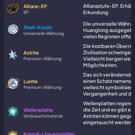
Allianzstufe-EP. Erhält
Allianz-EP
Erkundung.
EP
Die universelle Währun
Shell-Kredit
Huanglong ausgegeben
Universelle Währung
vielen Regionen offizie
Die kostbaren Überres
Zivilisation schwingen i
Astrite
Vielleicht bergen sie 
Premium-Währung
Möglichkeiten.
Das sich verändernde L
einen Schatz namens W
Lunite
vielleicht symbolisiert 
Premium-Währung
Vergangenheit und der
Wellenplatten regener
die Zeit und es gibt ei
Wellenplatte
Astriten können gegen
Verbrauchsmaterial
eingetauscht werden.
Kristall-Lösungsmittel