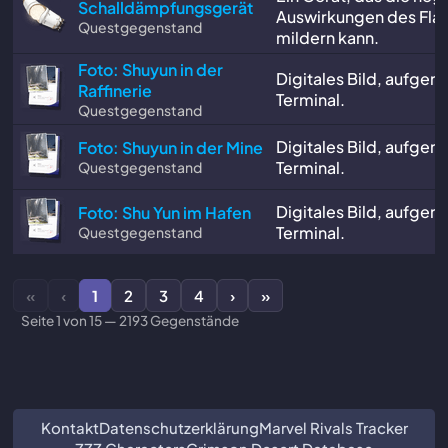
Schalldämpfungsgerät
Auswirkungen des F
Questgegenstand
mildern kann.
Foto: Shuyun in der
Digitales Bild, aufg
Raffinerie
Terminal.
Questgegenstand
Digitales Bild, aufg
Foto: Shuyun in der Mine
Terminal.
Questgegenstand
Digitales Bild, aufg
Foto: Shu Yun im Hafen
Terminal.
Questgegenstand
«
‹
1
2
3
4
›
»
Seite 1 von 15 — 2193 Gegenstände
Kontakt
Datenschutzerklärung
Marvel Rivals Tracker