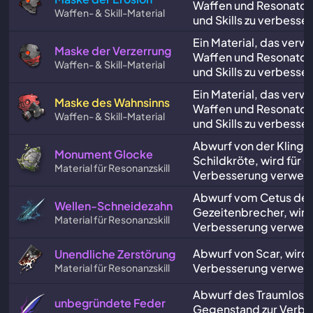
Waffen und Resonator
Waffen- & Skill-Material
und Skills zu verbesser
Ein Material, das verw
Maske der Verzerrung
Waffen und Resonator
Waffen- & Skill-Material
und Skills zu verbesser
Ein Material, das verw
Maske des Wahnsinns
Waffen und Resonator
Waffen- & Skill-Material
und Skills zu verbesser
Abwurf von der Klinge
Monument Glocke
Schildkröte, wird für di
Material für Resonanzskill
Verbesserung verwen
Abwurf vom Cetus der
Wellen-Schneidezahn
Gezeitenbrecher, wird f
Material für Resonanzskill
Verbesserung verwen
Abwurf von Scar, wird f
Unendliche Zerstörung
Verbesserung verwen
Material für Resonanzskill
Abwurf des Traumlosen
unbegründete Feder
Gegenstand zur Verbe