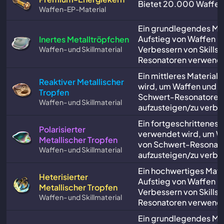
Bietet 20.000 Waffen
Waffen-EP-Material
Ein grundlegendes Mat
Aufstieg von Waffen u
Inertes Metalltröpfchen
Verbessern von Skills 
Waffen- und Skillmaterial
Resonatoren verwende
Ein mittleres Material
Reaktiver Metallischer
wird, um Waffen und Sk
Tropfen
Schwert-Resonatoren
Waffen- und Skillmaterial
aufzusteigen/zu verbe
Ein fortgeschrittenes M
Polarisierter
verwendet wird, um Wa
Metallischer Tropfen
von Schwert-Resonat
Waffen- und Skillmaterial
aufzusteigen/zu verbe
Ein hochwertiges Mate
Heterisierter
Aufstieg von Waffen u
Metallischer Tropfen
Verbessern von Skills 
Waffen- und Skillmaterial
Resonatoren verwende
Ein grundlegendes Mat