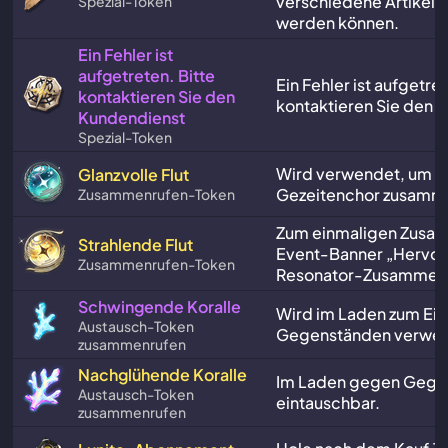
verschiedene Artikel 
Spezial-Token
werden können.
Ein Fehler ist
aufgetreten. Bitte
Ein Fehler ist aufgetret
kontaktieren Sie den
kontaktieren Sie den 
Kundendienst
Spezial-Token
Wird verwendet, um e
Glanzvolle Flut
Gezeitenchor zusamm
Zusammenrufen-Token
Zum einmaligen Zusa
Strahlende Flut
Event-Banner „Hervo
Zusammenrufen-Token
Resonator-Zusammen
Schwingende Koralle
Wird im Laden zum Ein
Austausch-Token
Gegenständen verwen
zusammenrufen
Nachglühende Koralle
Im Laden gegen Gege
Austausch-Token
eintauschbar.
zusammenrufen