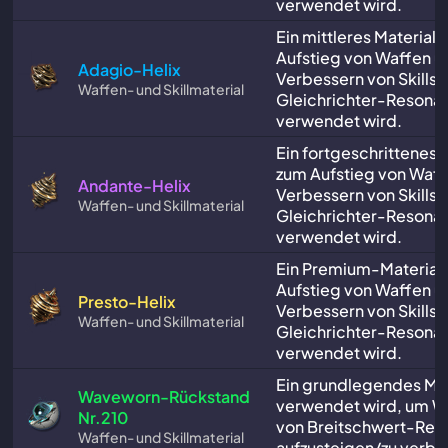
verwendet wird.
Ein mittleres Material,
Aufstieg von Waffen u
Adagio-Helix
Verbessern von Skills f
Waffen- und Skillmaterial
Gleichrichter-Resona
verwendet wird.
Ein fortgeschrittenes M
zum Aufstieg von Waf
Andante-Helix
Verbessern von Skills f
Waffen- und Skillmaterial
Gleichrichter-Resona
verwendet wird.
Ein Premium-Material,
Aufstieg von Waffen u
Presto-Helix
Verbessern von Skills f
Waffen- und Skillmaterial
Gleichrichter-Resona
verwendet wird.
Ein grundlegendes Mat
Waveworn-Rückstand
verwendet wird, um Wa
Nr.210
von Breitschwert-Res
Waffen- und Skillmaterial
aufzusteigen/zu verbe