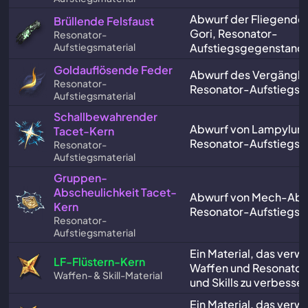
Abwurf der Fliegende
Brüllende Felsfaust
Gori, Resonator-
Resonator-
Aufstiegsmaterial
Aufstiegsgegenstand.
Goldauflösende Feder
Abwurf des Vergänglic
Resonator-
Resonator-Aufstiegs
Aufstiegsmaterial
Schallbewahrender
Abwurf von Lampylum
Tacet-Kern
Resonator-Aufstiegs
Resonator-
Aufstiegsmaterial
Gruppen-
Abscheulichkeit Tacet-
Abwurf von Mech-Absc
Kern
Resonator-Aufstiegs
Resonator-
Aufstiegsmaterial
Ein Material, das verw
LF-Flüstern-Kern
Waffen und Resonator
Waffen- & Skill-Material
und Skills zu verbesser
Ein Material, das verw