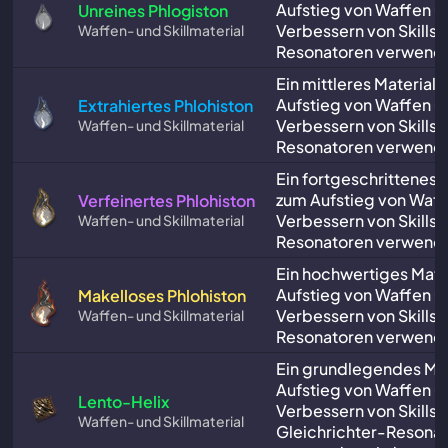
Aufstieg von Waffen u
Unreines Phlogiston
Verbessern von Skills f
Waffen- und Skillmaterial
Resonatoren verwende
Ein mittleres Material,
Aufstieg von Waffen u
Extrahiertes Phlohiston
Verbessern von Skills f
Waffen- und Skillmaterial
Resonatoren verwende
Ein fortgeschrittenes M
zum Aufstieg von Waf
Verfeinertes Phlohiston
Verbessern von Skills f
Waffen- und Skillmaterial
Resonatoren verwende
Ein hochwertiges Mate
Aufstieg von Waffen u
Makelloses Phlohiston
Verbessern von Skills f
Waffen- und Skillmaterial
Resonatoren verwende
Ein grundlegendes Mat
Aufstieg von Waffen u
Lento-Helix
Verbessern von Skills f
Waffen- und Skillmaterial
Gleichrichter-Resona