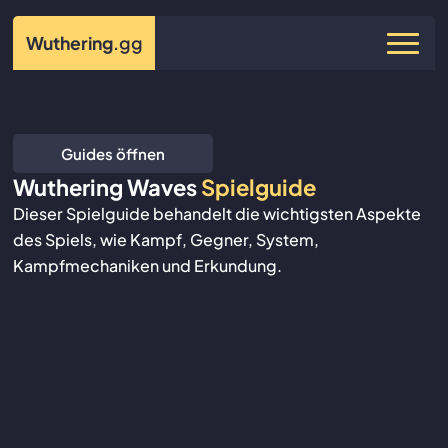
Wuthering
.gg
Guides öffnen
Wuthering Waves
Spielguide
Dieser Spielguide behandelt die wichtigsten Aspekte
des Spiels, wie Kampf, Gegner, System,
Kampfmechaniken und Erkundung.