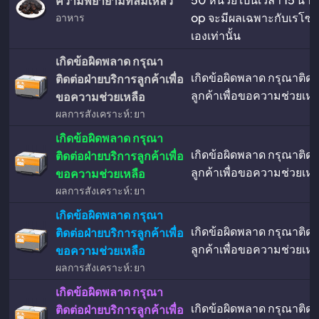
ความพยายามที่ล้มเหลว
op จะมีผลเฉพาะกับเรโซเ
อาหาร
เองเท่านั้น
เกิดข้อผิดพลาด กรุณา
เกิดข้อผิดพลาด กรุณาติดต
ติดต่อฝ่ายบริการลูกค้าเพื่อ
ลูกค้าเพื่อขอความช่วยเหล
ขอความช่วยเหลือ
ผลการสังเคราะห์: ยา
เกิดข้อผิดพลาด กรุณา
เกิดข้อผิดพลาด กรุณาติดต
ติดต่อฝ่ายบริการลูกค้าเพื่อ
ลูกค้าเพื่อขอความช่วยเหล
ขอความช่วยเหลือ
ผลการสังเคราะห์: ยา
เกิดข้อผิดพลาด กรุณา
เกิดข้อผิดพลาด กรุณาติดต
ติดต่อฝ่ายบริการลูกค้าเพื่อ
ลูกค้าเพื่อขอความช่วยเหล
ขอความช่วยเหลือ
ผลการสังเคราะห์: ยา
เกิดข้อผิดพลาด กรุณา
เกิดข้อผิดพลาด กรุณาติดต
ติดต่อฝ่ายบริการลูกค้าเพื่อ