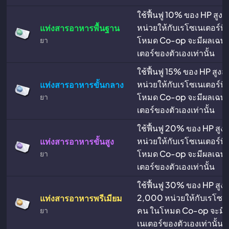
ใช้ฟื้นฟู 10% ของ HP สูง
หน่วยให้กับเรโซเนเตอร์ที่
แท่งสารอาหารพื้นฐาน
โหมด Co-op จะมีผลเฉพา
ยา
เตอร์ของตัวเองเท่านั้น
ใช้ฟื้นฟู 15% ของ HP สูง
หน่วยให้กับเรโซเนเตอร์ที่
แท่งสารอาหารขั้นกลาง
โหมด Co-op จะมีผลเฉพา
ยา
เตอร์ของตัวเองเท่านั้น
ใช้ฟื้นฟู 20% ของ HP สูง
หน่วยให้กับเรโซเนเตอร์ที่
แท่งสารอาหารขั้นสูง
โหมด Co-op จะมีผลเฉพา
ยา
เตอร์ของตัวเองเท่านั้น
ใช้ฟื้นฟู 30% ของ HP สูง
2,000 หน่วยให้กับเรโซเนเต
แท่งสารอาหารพรีเมียม
คน ในโหมด Co-op จะมีผ
ยา
เนเตอร์ของตัวเองเท่านั้น