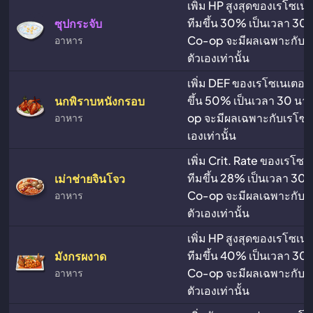
เพิ่ม HP สูงสุดของเรโซเน
ทีมขึ้น 30% เป็นเวลา 30
ซุปกระจับ
Co-op จะมีผลเฉพาะกับเ
อาหาร
ตัวเองเท่านั้น
เพิ่ม DEF ของเรโซเนเตอร์
ขึ้น 50% เป็นเวลา 30 นา
นกพิราบหนังกรอบ
op จะมีผลเฉพาะกับเรโซเ
อาหาร
เองเท่านั้น
เพิ่ม Crit. Rate ของเรโซเ
ทีมขึ้น 28% เป็นเวลา 30
เม่าช่ายจินโจว
Co-op จะมีผลเฉพาะกับเ
อาหาร
ตัวเองเท่านั้น
เพิ่ม HP สูงสุดของเรโซเน
ทีมขึ้น 40% เป็นเวลา 30
มังกรผงาด
Co-op จะมีผลเฉพาะกับเ
อาหาร
ตัวเองเท่านั้น