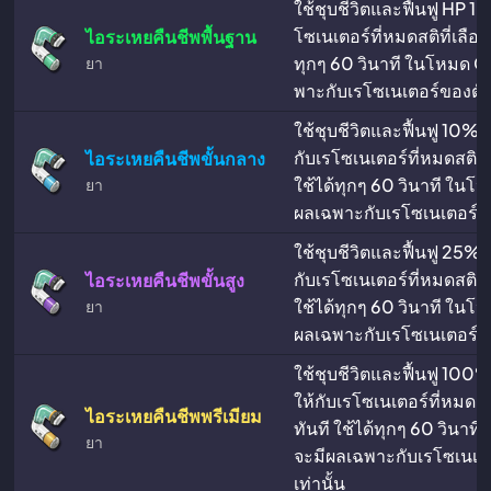
ใช้ชุบชีวิตและฟื้นฟู HP 1
โซเนเตอร์ที่หมดสติที่เลือก 
ไอระเหยคืนชีพพื้นฐาน
ทุกๆ 60 วินาที ในโหมด 
ยา
พาะกับเรโซเนเตอร์ของตัวเ
ใช้ชุบชีวิตและฟื้นฟู 10% 
กับเรโซเนเตอร์ที่หมดสติที่
ไอระเหยคืนชีพขั้นกลาง
ใช้ได้ทุกๆ 60 วินาที ในโ
ยา
ผลเฉพาะกับเรโซเนเตอร์ขอ
ใช้ชุบชีวิตและฟื้นฟู 25% 
กับเรโซเนเตอร์ที่หมดสติที่
ไอระเหยคืนชีพขั้นสูง
ใช้ได้ทุกๆ 60 วินาที ในโ
ยา
ผลเฉพาะกับเรโซเนเตอร์ขอ
ใช้ชุบชีวิตและฟื้นฟู 100%
ให้กับเรโซเนเตอร์ที่หมดสติ
ไอระเหยคืนชีพพรีเมียม
ทันที ใช้ได้ทุกๆ 60 วินา
ยา
จะมีผลเฉพาะกับเรโซเนเต
เท่านั้น