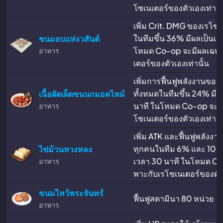
โซเนเตอร์ของตัวเองเท่านั
เพิ่ม Crit. DMG ของเรโซเ
ในทีมขึ้น 36% มีผลเป็นเว
ขนมอบแห่งวสันต์
โหมด Co-op จะมีผลเฉพา
อาหาร
เตอร์ของตัวเองเท่านั้น
เพิ่มการฟื้นฟูพลังงานของ
ทั้งหมดในทีมขึ้น 24% มีผ
เนื้อผัดเผ็ดขนนกมอดไหม้
นาที ในโหมด Co-op จะม
อาหาร
โซเนเตอร์ของตัวเองเท่านั
เพิ่ม ATK และฟื้นฟูพลังงา
ทุกคนในทีม 6% และ 10%
ไข่ม้วนหวงหลง
เวลา 30 นาที ในโหมด Co
อาหาร
พาะกับเรโซเนเตอร์ของตัวเ
ขนมไหว้พระจันทร์
ฟื้นฟูสตามินา 80 หน่วย
อาหาร