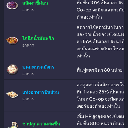
ทีมขึ้น 10% เป็นเวลา 15 
สลัดงาขี้ม่อน
Co-op จะมีผลเฉพาะกับเ
อาหาร
ตัวเองเท่านั้น
ลดการใช้สตามินาในการพุ
และว่ายน้ำของเรโซเนเตอร
ไก่ฉีกน้ำมันพริก
ลง 15% เป็นเวลา 15 นาท
อาหาร
จะมีผลเฉพาะกับเรโซเนเต
เท่านั้น
ขนมหนวดมังกร
ฟื้นฟูสตามินา 80 หน่วย
อาหาร
ลดคูลดาวน์สลิงของเรโซเน
ทีม 1 คนลง 25% เป็นเวลา
แท่งอาหารปันส่วน
โหมด Co-op จะมีผลเฉพา
อาหาร
เตอร์ของตัวเองเท่านั้น
เพิ่ม HP สูงสุดของเรโซเน
ทีมขึ้น 800 หน่วย เป็นเวล
ชาปลุกความสดชื่น