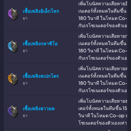
เพิ่มโบนัสความเสียหายอิ
เนเตอร์ทั้งหมดในทีมขึ้น 
เชื้อเพลิงอิเล็กโทร
180 วินาที ในโหมด Co-o
ยา
กับเรโซเนเตอร์ของตัวเองเท
เพิ่มโบนัสความเสียหายก
เนเตอร์ทั้งหมดในทีมขึ้น 
เชื้อเพลิงกลาซิโอ
180 วินาที ในโหมด Co-o
ยา
กับเรโซเนเตอร์ของตัวเองเท
เพิ่มโบนัสความเสียหายส
เนเตอร์ทั้งหมดในทีมขึ้น 
เชื้อเพลิงสเปกโตร
180 วินาที ในโหมด Co-o
ยา
กับเรโซเนเตอร์ของตัวเองเท
เพิ่มโบนัสความเสียหาย
เตอร์ทั้งหมดในทีมขึ้น 15
เชื้อเพลิงฮาวอค
วินาที ในโหมด Co-op จะ
ยา
โซเนเตอร์ของตัวเองเท่านั