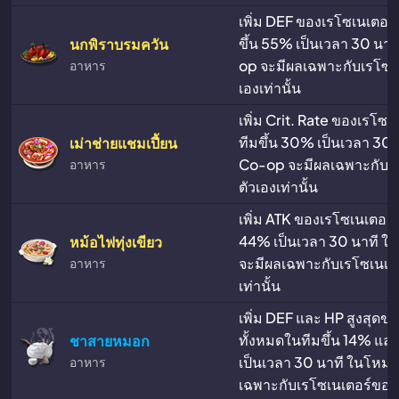
เพิ่ม DEF ของเรโซเนเตอร์
ขึ้น 55% เป็นเวลา 30 นา
นกพิราบรมควัน
op จะมีผลเฉพาะกับเรโซเ
อาหาร
เองเท่านั้น
เพิ่ม Crit. Rate ของเรโซเ
ทีมขึ้น 30% เป็นเวลา 30
เม่าช่ายแชมเปี้ยน
Co-op จะมีผลเฉพาะกับเ
อาหาร
ตัวเองเท่านั้น
เพิ่ม ATK ของเรโซเนเตอร์
44% เป็นเวลา 30 นาที 
หม้อไฟทุ่งเขียว
จะมีผลเฉพาะกับเรโซเนเต
อาหาร
เท่านั้น
เพิ่ม DEF และ HP สูงสุดข
ทั้งหมดในทีมขึ้น 14% แล
ชาสายหมอก
เป็นเวลา 30 นาที ในโหม
อาหาร
เฉพาะกับเรโซเนเตอร์ของตั