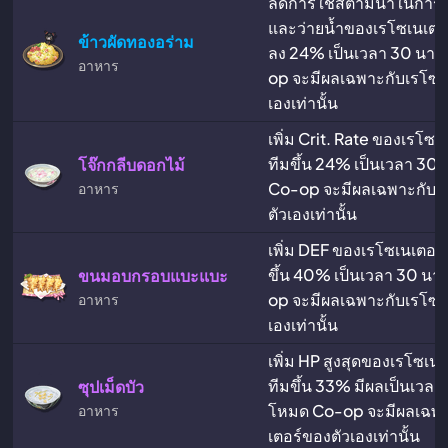
ลดการใช้สตามินาในการพุ
และว่ายน้ำของเรโซเนเตอร
ข้าวผัดทองอร่าม
ลง 24% เป็นเวลา 30 นาท
อาหาร
op จะมีผลเฉพาะกับเรโซเ
เองเท่านั้น
เพิ่ม Crit. Rate ของเรโซเ
ทีมขึ้น 24% เป็นเวลา 30
โจ๊กกลีบดอกไม้
Co-op จะมีผลเฉพาะกับเ
อาหาร
ตัวเองเท่านั้น
เพิ่ม DEF ของเรโซเนเตอร์
ขึ้น 40% เป็นเวลา 30 นา
ขนมอบกรอบแบะแบะ
op จะมีผลเฉพาะกับเรโซเ
อาหาร
เองเท่านั้น
เพิ่ม HP สูงสุดของเรโซเน
ทีมขึ้น 33% มีผลเป็นเวลา
ซุปเม็ดบัว
โหมด Co-op จะมีผลเฉพา
อาหาร
เตอร์ของตัวเองเท่านั้น