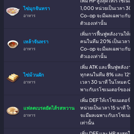
เพิ่ม HP สูงสุดให้เรโซเนเ
1,000 หน่วยเป็นเวลา 30
ไข่มุกจันทรา
Co-op จะมีผลเฉพาะกับเ
อาหาร
ตัวเองเท่านั้น
เพิ่มการฟื้นฟูพลังงานให้เ
คนในทีม 20% เป็นเวลา 
เหล้าจันทรา
Co-op จะมีผลเฉพาะกับเ
อาหาร
ตัวเองเท่านั้น
เพิ่ม ATK และฟื้นฟูพลังงา
ทุกคนในทีม 8% และ 12% 
ไข่ม้วนผัก
เวลา 30 นาที ในโหมด Co
อาหาร
พาะกับเรโซเนเตอร์ของตัวเ
เพิ่ม DEF ให้เรโซเนเตอร
หน่วยเป็นเวลา 15 นาที 
แฟลตเบรดยัดไส้รสหวาน
จะมีผลเฉพาะกับเรโซเนเต
อาหาร
เท่านั้น
เพิ่ม DEF และ HP สูงสุดให