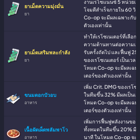
งานเรโซแนนซ์ 5 หน่วยเม
ยาเม็ดความมุ่งมั่น
โจมตีสำเร็จภายใน 60 วิ
ยา
Co-op จะมีผลเฉพาะกับเ
ตัวเองเท่านั้น
ทำให้เรโซเนเตอร์ที่เลือกใ
ความต้านทานต่อความเสียห
รับครั้งถัดไป และฟื้นฟู 2
ยาเม็ดเสริมพละกำลัง
ของเรโซเนเตอร์ เป็นเวลา 
ยา
โหมด Co-op จะมีผลเฉพา
เตอร์ของตัวเองเท่านั้น
เพิ่ม Crit. DMG ของเรโซเ
ในทีมขึ้น 32% มีผลเป็นเว
ขนมดอกบัวอบ
โหมด Co-op จะมีผลเฉพา
อาหาร
เตอร์ของตัวเองเท่านั้น
เพิ่มการฟื้นฟูพลังงานของ
ทั้งหมดในทีมขึ้น 20% มี
เนื้อผัดเผ็ดพลัมพาโว
นาที ในโหมด Co-op จะม
อาหาร