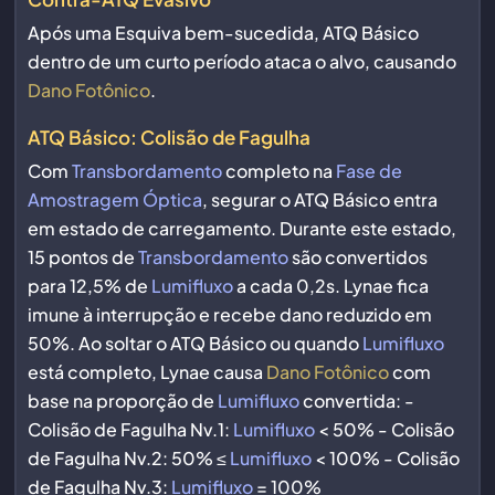
Após uma Esquiva bem-sucedida, ATQ Básico
dentro de um curto período ataca o alvo, causando
Dano Fotônico
.
ATQ Básico: Colisão de Fagulha
Com
Transbordamento
completo na
Fase de
Amostragem Óptica
, segurar o ATQ Básico entra
em estado de carregamento. Durante este estado,
15 pontos de
Transbordamento
são convertidos
para 12,5% de
Lumifluxo
a cada 0,2s. Lynae fica
imune à interrupção e recebe dano reduzido em
50%. Ao soltar o ATQ Básico ou quando
Lumifluxo
está completo, Lynae causa
Dano Fotônico
com
base na proporção de
Lumifluxo
convertida: -
Colisão de Fagulha Nv.1:
Lumifluxo
< 50% - Colisão
de Fagulha Nv.2: 50% ≤
Lumifluxo
< 100% - Colisão
de Fagulha Nv.3:
Lumifluxo
= 100%