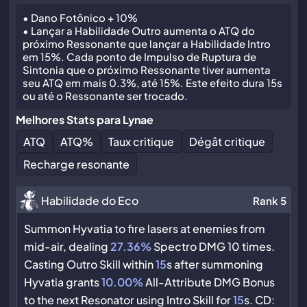
• Dano Fotônico + 10%
• Lançar a Habilidade Outro aumenta o ATQ do
próximo Ressonante que lançar a Habilidade Intro
em 15%. Cada ponto de Impulso de Ruptura de
Sintonia que o próximo Ressonante tiver aumenta
seu ATQ em mais 0.3%, até 15%. Este efeito dura 15s
ou até o Ressonante ser trocado.
Melhores Stats para Lynae
ATQ
ATQ
%
Taux critique
Dégât critique
Recharge resonante
Habilidade do Eco
Rank 5
Summon Hyvatia to fire lasers at enemies from
mid-air, dealing
27.36%
Spectro DMG 10 times.
Casting Outro Skill within
15
s after summoning
Hyvatia grants
10.00%
All-Attribute DMG Bonus
to the next Resonator using Intro Skill for
15
s. CD: