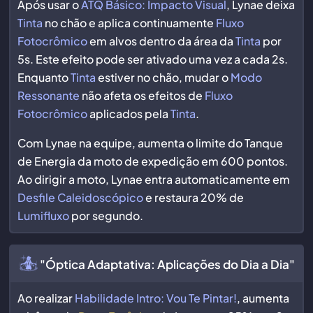
Após usar o
ATQ Básico: Impacto Visual
, Lynae deixa
Tinta
no chão e aplica continuamente
Fluxo
Fotocrômico
em alvos dentro da área da
Tinta
por
5s. Este efeito pode ser ativado uma vez a cada 2s.
Enquanto
Tinta
estiver no chão, mudar o
Modo
Ressonante
não afeta os efeitos de
Fluxo
Fotocrômico
aplicados pela
Tinta
.
Com Lynae na equipe, aumenta o limite do Tanque
de Energia da moto de expedição em 600 pontos.
Ao dirigir a moto, Lynae entra automaticamente em
Desfile Caleidoscópico
e restaura 20% de
Lumifluxo
por segundo.
"Óptica Adaptativa: Aplicações do Dia a Dia"
Ao realizar
Habilidade Intro: Vou Te Pintar!
, aumenta