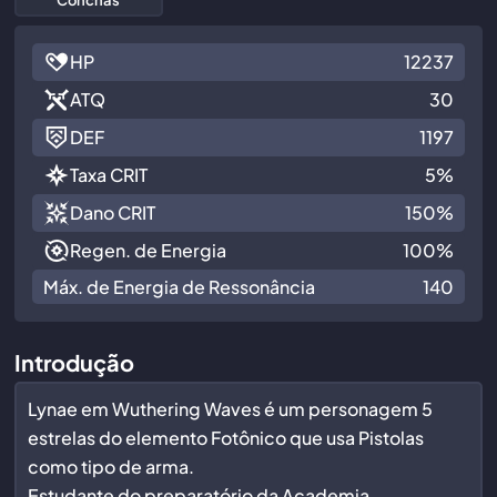
HP
12237
ATQ
30
DEF
1197
Taxa CRIT
5%
Dano CRIT
150%
Regen. de Energia
100%
Máx. de Energia de Ressonância
140
Introdução
Lynae em Wuthering Waves é um personagem 5
estrelas do elemento Fotônico que usa Pistolas
como tipo de arma.
Estudante do preparatório da Academia