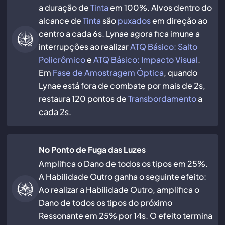
a duração de
Tinta
em 100%. Alvos dentro do
alcance de
Tinta
são
puxados
em direção ao
centro a cada 6s. Lynae agora fica imune a
interrupções ao realizar
ATQ Básico: Salto
Policrômico
e
ATQ Básico: Impacto Visual
.
Em
Fase de Amostragem Óptica
, quando
Lynae está fora de combate por mais de 2s,
restaura 120 pontos de
Transbordamento
a
cada 2s.
No Ponto de Fuga das Luzes
Amplifica o Dano de todos os tipos em 25%.
A Habilidade Outro ganha o seguinte efeito:
Ao realizar a Habilidade Outro, amplifica o
Dano de todos os tipos do próximo
Ressonante em 25% por 14s. O efeito termina